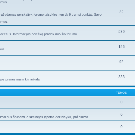
rumus.
32
 rašydamas perskaityk forumo taisykles, ten tik 9 trumpi punktai. Savo
rumus.
539
ocesus. Informacijos paiešką pradėk nuo šio forumo.
156
sus.
92
333
s pranešimai ir kiti reikalai
TEMOS
0
0
i bus šalinami, o skelbėjas įspėtas dėl taisyklių pažeidimo.
0