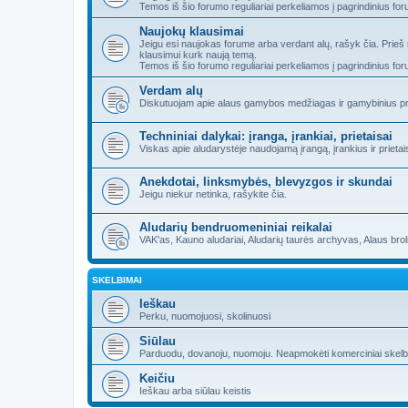
Temos iš šio forumo reguliariai perkeliamos į pagrindinius fo
Naujokų klausimai
Jeigu esi naujokas forume arba verdant alų, rašyk čia. Prieš
klausimui kurk naują temą.
Temos iš šio forumo reguliariai perkeliamos į pagrindinius fo
Verdam alų
Diskutuojam apie alaus gamybos medžiagas ir gamybinius pr
Techniniai dalykai: įranga, įrankiai, prietaisai
Viskas apie aludarystėje naudojamą įrangą, įrankius ir prietai
Anekdotai, linksmybės, blevyzgos ir skundai
Jeigu niekur netinka, rašykite čia.
Aludarių bendruomeniniai reikalai
VAK'as, Kauno aludariai, Aludarių taurės archyvas, Alaus brolijo
SKELBIMAI
Ieškau
Perku, nuomojuosi, skolinuosi
Siūlau
Parduodu, dovanoju, nuomoju. Neapmokėti komerciniai skelbima
Keičiu
Ieškau arba siūlau keistis