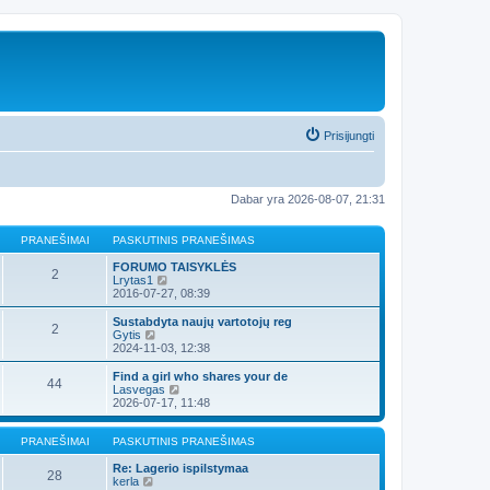
Prisijungti
Dabar yra 2026-08-07, 21:31
PRANEŠIMAI
PASKUTINIS PRANEŠIMAS
FORUMO TAISYKLĖS
2
P
Lrytas1
e
2016-07-27, 08:39
r
ž
Sustabdyta naujų vartotojų reg
2
i
P
Gytis
ū
e
2024-11-03, 12:38
r
r
ė
ž
Find a girl who shares your de
44
t
i
P
Lasvegas
i
ū
e
2026-07-17, 11:48
n
r
r
a
ė
ž
u
t
i
PRANEŠIMAI
PASKUTINIS PRANEŠIMAS
j
i
ū
a
n
r
Re: Lagerio ispilstymaa
28
u
a
P
ė
kerla
s