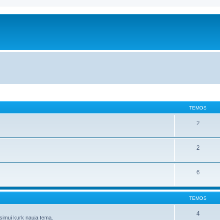
TEMOS
2
2
6
TEMOS
4
ausimui kurk naują temą.