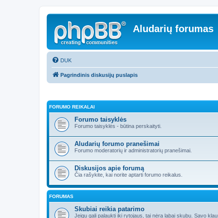
Aludarių forumas
DUK
Pagrindinis diskusijų puslapis
FORUMO REIKALAI
Forumo taisyklės
Forumo taisyklės - būtina perskaityti.
Aludarių forumo pranešimai
Forumo moderatorių ir administratorių pranešimai.
Diskusijos apie forumą
Čia rašykite, kai norite aptarti forumo reikalus.
FORUMAS
Skubiai reikia patarimo
Jeigu gali palaukti iki rytojaus, tai nėra labai skubu. Savo kl