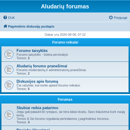
Aludarių forumas
DUK
Prisijungti
Pagrindinis diskusijų puslapis
Dabar yra 2026-08-08, 07:22
Forumo reikalai
Forumo taisyklės
Forumo taisyklės - būtina perskaityti.
Temos:
2
Aludarių forumo pranešimai
Forumo moderatorių ir administratorių pranešimai.
Temos:
2
Diskusijos apie forumą
Čia rašykite, kai norite aptarti forumo reikalus.
Temos:
6
Forumas
Skubiai reikia patarimo
Jeigu gali palaukti iki rytojaus, tai nėra labai skubu. Savo klausimui kurk naują
temą.
Temos iš šio forumo reguliariai perkeliamos į pagrindinius forumus.
Temos:
4