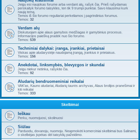
Naujokų klausimai
Jeigu esi naujokas forume arba verdant alų, rašyk čia. Prieš rašydamas
perskaityk forumo taisykles, ten tik 9 trumpi punktai. Savo klausimui kurk
naują temą.
Temos iš šio forumo reguliariai perkeliamos į pagrindinius forumus.
Temos:
32
Verdam alų
Diskutuojam apie alaus gamybos medžiagas ir gamybinius procesus.
Informacijos paiešką pradėk nuo šio forumo.
Temos:
539
Techniniai dalykai: įranga, įrankiai, prietaisai
Viskas apie aludarystėje naudojamą įrangą, įrankius ir prietaisus.
Temos:
156
Anekdotai, linksmybės, blevyzgos ir skundai
Jeigu niekur netinka, rašykite čia.
Temos:
92
Aludarių bendruomeniniai reikalai
VAK'as, Kauno aludariai, Aludarių taurės archyvas, Alaus brolijos pranešimai ir
kiti reikalai
Temos:
333
Skelbimai
Ieškau
Perku, nuomojuosi, skolinuosi
Siūlau
Parduodu, dovanoju, nuomoju. Neapmokėti komerciniai skelbimai bus šalinami,
o skelbėjas įspėtas dėl taisyklių pažeidimo.