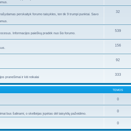
rumus.
32
 rašydamas perskaityk forumo taisykles, ten tik 9 trumpi punktai. Savo
rumus.
539
ocesus. Informacijos paiešką pradėk nuo šio forumo.
156
sus.
92
333
s pranešimai ir kiti reikalai
TEMOS
0
0
i bus šalinami, o skelbėjas įspėtas dėl taisyklių pažeidimo.
0