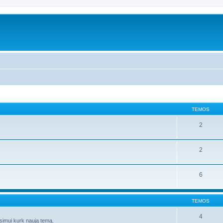
TEMOS
2
2
6
TEMOS
4
ausimui kurk naują temą.