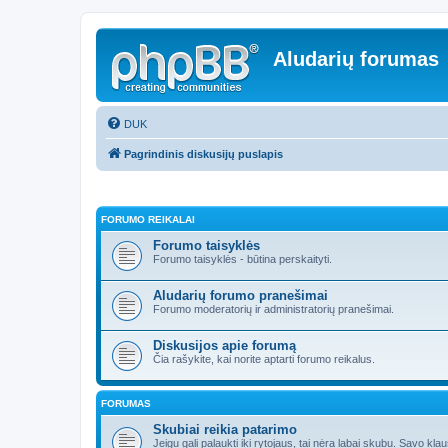
Aludarių forumas
DUK
Pagrindinis diskusijų puslapis
FORUMO REIKALAI
Forumo taisyklės
Forumo taisyklės - būtina perskaityti.
Aludarių forumo pranešimai
Forumo moderatorių ir administratorių pranešimai.
Diskusijos apie forumą
Čia rašykite, kai norite aptarti forumo reikalus.
FORUMAS
Skubiai reikia patarimo
Jeigu gali palaukti iki rytojaus, tai nėra labai skubu. Savo kl