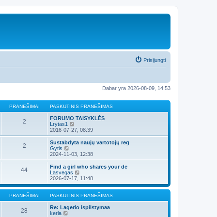
Prisijungti
Dabar yra 2026-08-09, 14:53
PRANEŠIMAI
PASKUTINIS PRANEŠIMAS
FORUMO TAISYKLĖS
2
P
Lrytas1
e
2016-07-27, 08:39
r
ž
Sustabdyta naujų vartotojų reg
2
i
P
Gytis
ū
e
2024-11-03, 12:38
r
r
ė
ž
Find a girl who shares your de
44
t
i
P
Lasvegas
i
ū
e
2026-07-17, 11:48
n
r
r
a
ė
ž
u
t
i
PRANEŠIMAI
PASKUTINIS PRANEŠIMAS
j
i
ū
a
n
r
Re: Lagerio ispilstymaa
28
u
a
P
ė
kerla
s