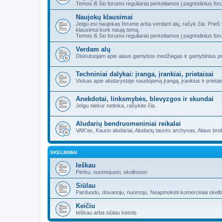
Temos iš šio forumo reguliariai perkeliamos į pagrindinius fo
Naujokų klausimai
Jeigu esi naujokas forume arba verdant alų, rašyk čia. Prieš
klausimui kurk naują temą.
Temos iš šio forumo reguliariai perkeliamos į pagrindinius fo
Verdam alų
Diskutuojam apie alaus gamybos medžiagas ir gamybinius pr
Techniniai dalykai: įranga, įrankiai, prietaisai
Viskas apie aludarystėje naudojamą įrangą, įrankius ir prietai
Anekdotai, linksmybės, blevyzgos ir skundai
Jeigu niekur netinka, rašykite čia.
Aludarių bendruomeniniai reikalai
VAK'as, Kauno aludariai, Aludarių taurės archyvas, Alaus brolijo
SKELBIMAI
Ieškau
Perku, nuomojuosi, skolinuosi
Siūlau
Parduodu, dovanoju, nuomoju. Neapmokėti komerciniai skelbima
Keičiu
Ieškau arba siūlau keistis