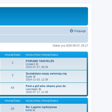
Prisijungti
Dabar yra 2026-08-07, 05:17
PRANEŠIMAI
PASKUTINIS PRANEŠIMAS
FORUMO TAISYKLĖS
2
P
Lrytas1
e
2016-07-27, 08:39
r
ž
Sustabdyta naujų vartotojų reg
2
i
P
Gytis
ū
e
2024-11-03, 12:38
r
r
ė
ž
Find a girl who shares your de
44
t
i
P
Lasvegas
i
ū
e
2026-07-17, 11:48
n
r
r
a
ė
ž
u
t
i
PRANEŠIMAI
PASKUTINIS PRANEŠIMAS
j
i
ū
a
n
r
Re: Lagerio ispilstymaa
28
u
a
P
ė
kerla
s