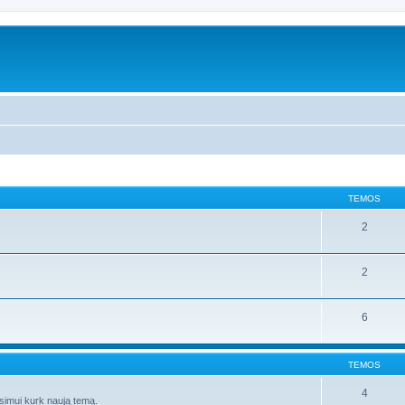
TEMOS
2
2
6
TEMOS
4
ausimui kurk naują temą.