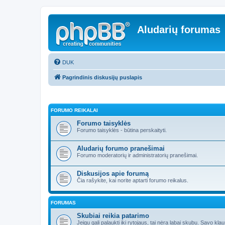
Aludarių forumas
DUK
Pagrindinis diskusijų puslapis
FORUMO REIKALAI
Forumo taisyklės
Forumo taisyklės - būtina perskaityti.
Aludarių forumo pranešimai
Forumo moderatorių ir administratorių pranešimai.
Diskusijos apie forumą
Čia rašykite, kai norite aptarti forumo reikalus.
FORUMAS
Skubiai reikia patarimo
Jeigu gali palaukti iki rytojaus, tai nėra labai skubu. Savo kl