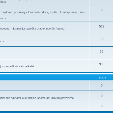
rumus.
32
 rašydamas perskaityk forumo taisykles, ten tik 9 trumpi punktai. Savo
rumus.
539
ocesus. Informacijos paiešką pradėk nuo šio forumo.
156
sus.
92
333
s pranešimai ir kiti reikalai
TEMOS
0
0
i bus šalinami, o skelbėjas įspėtas dėl taisyklių pažeidimo.
0