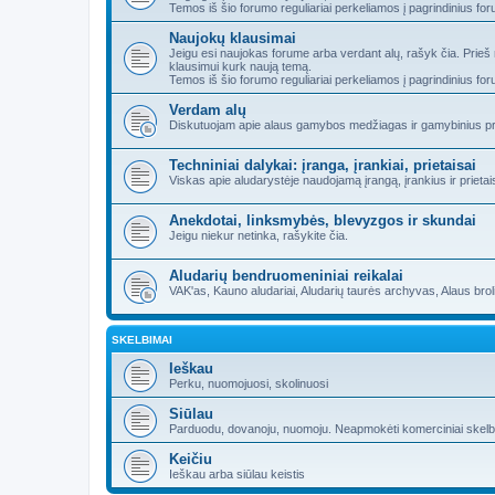
Temos iš šio forumo reguliariai perkeliamos į pagrindinius fo
Naujokų klausimai
Jeigu esi naujokas forume arba verdant alų, rašyk čia. Prieš
klausimui kurk naują temą.
Temos iš šio forumo reguliariai perkeliamos į pagrindinius fo
Verdam alų
Diskutuojam apie alaus gamybos medžiagas ir gamybinius pr
Techniniai dalykai: įranga, įrankiai, prietaisai
Viskas apie aludarystėje naudojamą įrangą, įrankius ir prietai
Anekdotai, linksmybės, blevyzgos ir skundai
Jeigu niekur netinka, rašykite čia.
Aludarių bendruomeniniai reikalai
VAK'as, Kauno aludariai, Aludarių taurės archyvas, Alaus brolijo
SKELBIMAI
Ieškau
Perku, nuomojuosi, skolinuosi
Siūlau
Parduodu, dovanoju, nuomoju. Neapmokėti komerciniai skelbima
Keičiu
Ieškau arba siūlau keistis