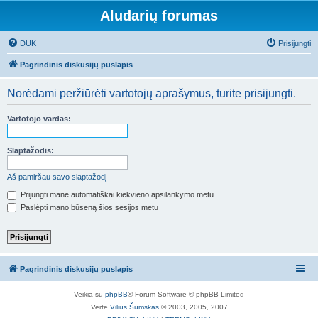
Aludarių forumas
DUK
Prisijungti
Pagrindinis diskusijų puslapis
Norėdami peržiūrėti vartotojų aprašymus, turite prisijungti.
Vartotojo vardas:
Slaptažodis:
Aš pamiršau savo slaptažodį
Prijungti mane automatiškai kiekvieno apsilankymo metu
Paslėpti mano būseną šios sesijos metu
Pagrindinis diskusijų puslapis
Veikia su
phpBB
® Forum Software © phpBB Limited
Vertė
Vilius Šumskas
© 2003, 2005, 2007