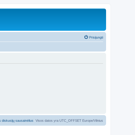
Prisijungti
us diskusijų sausainėlius
Visos datos yra UTC_OFFSET Europe/Vilnius