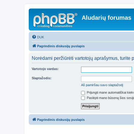
Aludarių forumas
DUK
Pagrindinis diskusijų puslapis
Norėdami peržiūrėti vartotojų aprašymus, turite pr
Vartotojo vardas:
Slaptažodis:
Aš pamiršau savo slaptažodį
Prijungti mane automatiškai kie
Paslėpti mano būseną šios sesij
Pagrindinis diskusijų puslapis