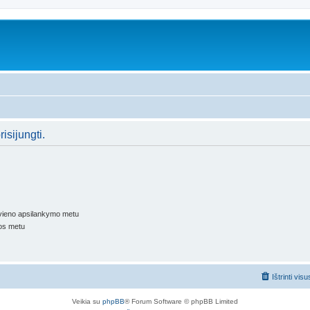
isijungti.
kvieno apsilankymo metu
os metu
Ištrinti vis
Veikia su
phpBB
® Forum Software © phpBB Limited