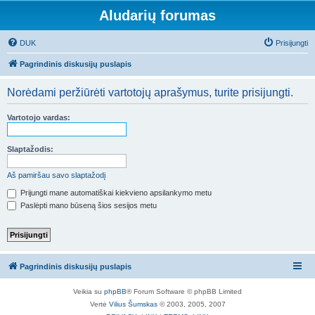
Aludarių forumas
DUK
Prisijungti
Pagrindinis diskusijų puslapis
Norėdami peržiūrėti vartotojų aprašymus, turite prisijungti.
Vartotojo vardas:
Slaptažodis:
Aš pamiršau savo slaptažodį
Prijungti mane automatiškai kiekvieno apsilankymo metu
Paslėpti mano būseną šios sesijos metu
Pagrindinis diskusijų puslapis
Veikia su
phpBB
® Forum Software © phpBB Limited
Vertė
Vilius Šumskas
© 2003, 2005, 2007