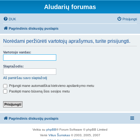
Aludarių forumas
DUK
Prisijungti
Pagrindinis diskusijų puslapis
Norėdami peržiūrėti vartotojų aprašymus, turite prisijungti.
Vartotojo vardas:
Slaptažodis:
Aš pamiršau savo slaptažodį
Prijungti mane automatiškai kiekvieno apsilankymo metu
Paslėpti mano būseną šios sesijos metu
Pagrindinis diskusijų puslapis
Veikia su
phpBB
® Forum Software © phpBB Limited
Vertė
Vilius Šumskas
© 2003, 2005, 2007