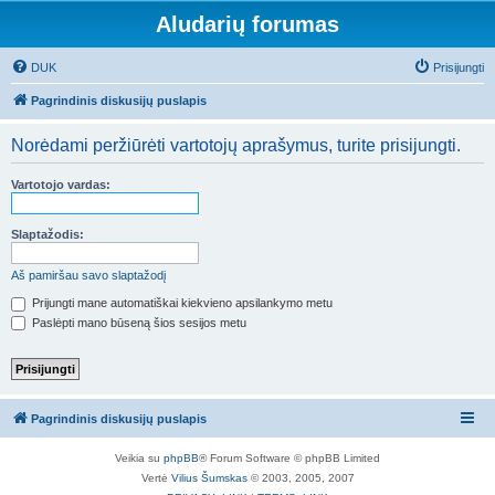
Aludarių forumas
DUK
Prisijungti
Pagrindinis diskusijų puslapis
Norėdami peržiūrėti vartotojų aprašymus, turite prisijungti.
Vartotojo vardas:
Slaptažodis:
Aš pamiršau savo slaptažodį
Prijungti mane automatiškai kiekvieno apsilankymo metu
Paslėpti mano būseną šios sesijos metu
Pagrindinis diskusijų puslapis
Veikia su
phpBB
® Forum Software © phpBB Limited
Vertė
Vilius Šumskas
© 2003, 2005, 2007