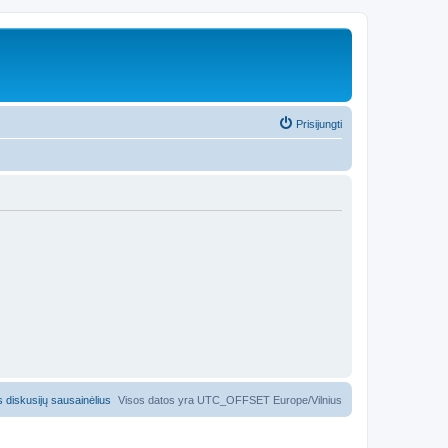
Prisijungti
us diskusijų sausainėlius
Visos datos yra UTC_OFFSET Europe/Vilnius