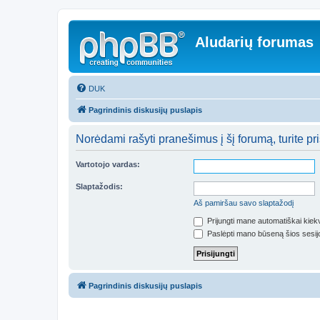
Aludarių forumas
DUK
Pagrindinis diskusijų puslapis
Norėdami rašyti pranešimus į šį forumą, turite pri
Vartotojo vardas:
Slaptažodis:
Aš pamiršau savo slaptažodį
Prijungti mane automatiškai kie
Paslėpti mano būseną šios sesij
Pagrindinis diskusijų puslapis