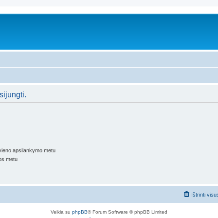
sijungti.
kvieno apsilankymo metu
os metu
Ištrinti vis
Veikia su
phpBB
® Forum Software © phpBB Limited