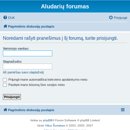
Aludarių forumas
DUK
Prisijungti
Pagrindinis diskusijų puslapis
Norėdami rašyti pranešimus į šį forumą, turite prisijungti.
Vartotojo vardas:
Slaptažodis:
Aš pamiršau savo slaptažodį
Prijungti mane automatiškai kiekvieno apsilankymo metu
Paslėpti mano būseną šios sesijos metu
Pagrindinis diskusijų puslapis
Veikia su
phpBB
® Forum Software © phpBB Limited
Vertė
Vilius Šumskas
© 2003, 2005, 2007