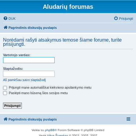
Aludarių forumas
DUK
Prisijungti
Pagrindinis diskusijų puslapis
Norėdami rašyti atsakymus temose šiame forume, turite
prisijungti.
Vartotojo vardas:
Slaptažodis:
Aš pamiršau savo slaptažodį
Prijungti mane automatiškai kiekvieno apsilankymo metu
Paslėpti mano būseną šios sesijos metu
Pagrindinis diskusijų puslapis
Veikia su
phpBB
® Forum Software © phpBB Limited
Vertė
Vilius Šumskas
© 2003, 2005, 2007