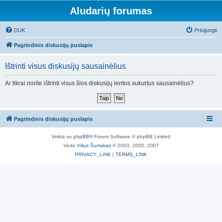
Aludarių forumas
DUK
Prisijungti
Pagrindinis diskusijų puslapis
Ištrinti visus diskusijų sausainėlius
Ar tikrai norite ištrinti visus šios diskusijų lentos sukurtus sausainėlius?
Pagrindinis diskusijų puslapis
Veikia su
phpBB
® Forum Software © phpBB Limited
Vertė
Vilius Šumskas
© 2003, 2005, 2007
PRIVACY_LINK
|
TERMS_LINK