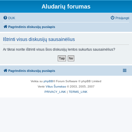
Aludarių forumas
DUK
Prisijungti
Pagrindinis diskusijų puslapis
Ištrinti visus diskusijų sausainėlius
Ar tikrai norite ištrinti visus šios diskusijų lentos sukurtus sausainėlius?
Pagrindinis diskusijų puslapis
Veikia su
phpBB
® Forum Software © phpBB Limited
Vertė
Vilius Šumskas
© 2003, 2005, 2007
PRIVACY_LINK
|
TERMS_LINK