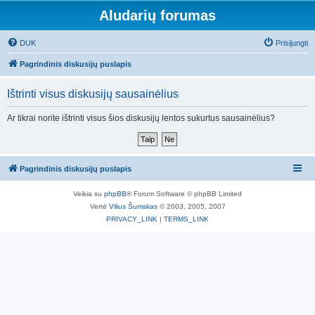
Aludarių forumas
DUK
Prisijungti
Pagrindinis diskusijų puslapis
Ištrinti visus diskusijų sausainėlius
Ar tikrai norite ištrinti visus šios diskusijų lentos sukurtus sausainėlius?
Pagrindinis diskusijų puslapis
Veikia su
phpBB
® Forum Software © phpBB Limited
Vertė
Vilius Šumskas
© 2003, 2005, 2007
PRIVACY_LINK
|
TERMS_LINK