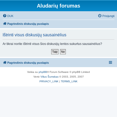
Aludarių forumas
DUK
Prisijungti
Pagrindinis diskusijų puslapis
Ištrinti visus diskusijų sausainėlius
Ar tikrai norite ištrinti visus šios diskusijų lentos sukurtus sausainėlius?
Pagrindinis diskusijų puslapis
Veikia su
phpBB
® Forum Software © phpBB Limited
Vertė
Vilius Šumskas
© 2003, 2005, 2007
PRIVACY_LINK
|
TERMS_LINK