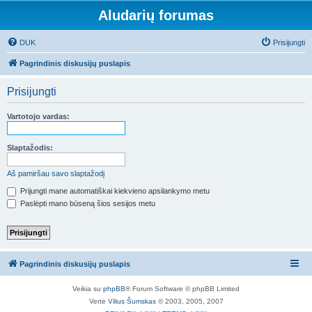
Aludarių forumas
DUK
Prisijungti
Pagrindinis diskusijų puslapis
Prisijungti
Vartotojo vardas:
Slaptažodis:
Aš pamiršau savo slaptažodį
Prijungti mane automatiškai kiekvieno apsilankymo metu
Paslėpti mano būseną šios sesijos metu
Pagrindinis diskusijų puslapis
Veikia su
phpBB
® Forum Software © phpBB Limited
Vertė
Vilius Šumskas
© 2003, 2005, 2007