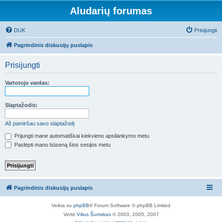
Aludarių forumas
DUK
Prisijungti
Pagrindinis diskusijų puslapis
Prisijungti
Vartotojo vardas:
Slaptažodis:
Aš pamiršau savo slaptažodį
Prijungti mane automatiškai kiekvieno apsilankymo metu
Paslėpti mano būseną šios sesijos metu
Pagrindinis diskusijų puslapis
Veikia su
phpBB
® Forum Software © phpBB Limited
Vertė
Vilius Šumskas
© 2003, 2005, 2007