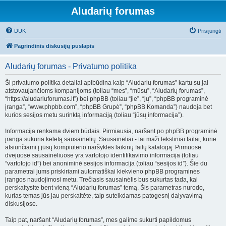
Aludarių forumas
DUK
Prisijungti
Pagrindinis diskusijų puslapis
Aludarių forumas - Privatumo politika
Ši privatumo politika detaliai apibūdina kaip “Aludarių forumas” kartu su jai
atstovaujančioms kompanijoms (toliau “mes”, “mūsų”, “Aludarių forumas”,
“https://aludariuforumas.lt”) bei phpBB (toliau “jie”, “jų”, “phpBB programinė
įranga”, “www.phpbb.com”, “phpBB Grupė”, “phpBB Komanda”) naudoja bet
kurios sesijos metu surinktą informaciją (toliau “jūsų informacija”).
Informacija renkama dviem būdais. Pirmiausia, naršant po phpBB programinė
įranga sukuria keletą sausainėlių. Sausainėliai - tai maži tekstiniai failai, kurie
atsiunčiami į jūsų kompiuterio naršyklės laikinų failų katalogą. Pirmuose
dvejuose sausainėliuose yra vartotojo identifikavimo informacija (toliau
“vartotojo id”) bei anoniminė sesijos informacija (toliau “sesijos id”). Šie du
parametrai jums priskiriami automatiškai kiekvieno phpBB programinės
įrangos naudojimosi metu. Trečiasis sausainėlis bus sukurtas tada, kai
perskaitysite bent vieną “Aludarių forumas” temą. Šis parametras nurodo,
kurias temas jūs jau perskaitėte, taip suteikdamas patogesnį dalyvavimą
diskusijose.
Taip pat, naršant “Aludarių forumas”, mes galime sukurti papildomus