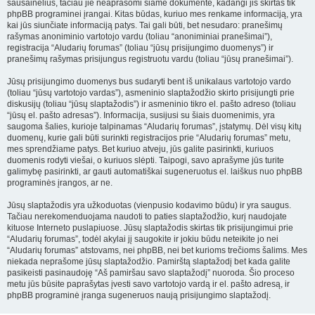
sausainėlius, tačiau jie neaprašomi šiame dokumente, kadangi jis skirtas tik
phpBB programinei įrangai. Kitas būdas, kuriuo mes renkame informaciją, yra
kai jūs siunčiate informaciją patys. Tai gali būti, bet nesudaro: pranešimų
rašymas anoniminio vartotojo vardu (toliau “anoniminiai pranešimai”),
registracija “Aludarių forumas” (toliau “jūsų prisijungimo duomenys”) ir
pranešimų rašymas prisijungus registruotu vardu (toliau “jūsų pranešimai”).
Jūsų prisijungimo duomenys bus sudaryti bent iš unikalaus vartotojo vardo
(toliau “jūsų vartotojo vardas”), asmeninio slaptažodžio skirto prisijungti prie
diskusijų (toliau “jūsų slaptažodis”) ir asmeninio tikro el. pašto adreso (toliau
“jūsų el. pašto adresas”). Informacija, susijusi su šiais duomenimis, yra
saugoma šalies, kurioje talpinamas “Aludarių forumas”, įstatymų. Dėl visų kitų
duomenų, kurie gali būti surinkti registracijos prie “Aludarių forumas” metu,
mes sprendžiame patys. Bet kuriuo atveju, jūs galite pasirinkti, kuriuos
duomenis rodyti viešai, o kuriuos slėpti. Taipogi, savo aprašyme jūs turite
galimybę pasirinkti, ar gauti automatiškai sugeneruotus el. laiškus nuo phpBB
programinės įrangos, ar ne.
Jūsų slaptažodis yra užkoduotas (vienpusio kodavimo būdu) ir yra saugus.
Tačiau nerekomenduojama naudoti to paties slaptažodžio, kurį naudojate
kituose Interneto puslapiuose. Jūsų slaptažodis skirtas tik prisijungimui prie
“Aludarių forumas”, todėl akylai jį saugokite ir jokiu būdu neteikite jo nei
“Aludarių forumas” atstovams, nei phpBB, nei bet kurioms trečioms šalims. Mes
niekada neprašome jūsų slaptažodžio. Pamirštą slaptažodį bet kada galite
pasikeisti pasinaudoję “Aš pamiršau savo slaptažodį” nuoroda. Šio proceso
metu jūs būsite paprašytas įvesti savo vartotojo vardą ir el. pašto adresą, ir
phpBB programinė įranga sugeneruos naują prisijungimo slaptažodį.