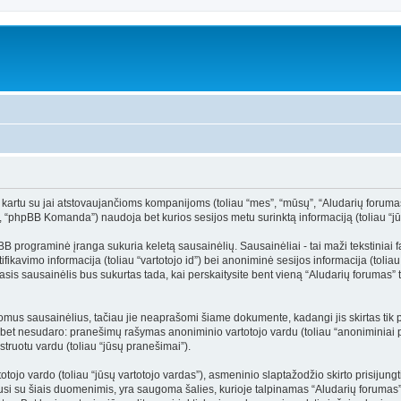
kartu su jai atstovaujančioms kompanijoms (toliau “mes”, “mūsų”, “Aludarių forumas”, “
hpBB Komanda”) naudoja bet kurios sesijos metu surinktą informaciją (toliau “jūs
rograminė įranga sukuria keletą sausainėlių. Sausainėliai - tai maži tekstiniai fail
ikavimo informacija (toliau “vartotojo id”) bei anoniminė sesijos informacija (toliau
s sausainėlis bus sukurtas tada, kai perskaitysite bent vieną “Aludarių forumas” t
domus sausainėlius, tačiau jie neaprašomi šiame dokumente, kadangi jis skirtas ti
ti, bet nesudaro: pranešimų rašymas anoniminio vartotojo vardu (toliau “anoniminiai p
truotu vardu (toliau “jūsų pranešimai”).
jo vardo (toliau “jūsų vartotojo vardas”), asmeninio slaptažodžio skirto prisijungti p
ijusi su šiais duomenimis, yra saugoma šalies, kurioje talpinamas “Aludarių forumas”, 