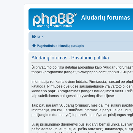
Aludarių forumas
DUK
Pagrindinis diskusijų puslapis
Aludarių forumas - Privatumo politika
Ši privatumo politika detaliai apibūdina kaip “Aludarių forumas” 
“phpBB programinė įranga”, “www.phpbb.com”, “phpBB Grupė”, “p
Informacija renkama dviem būdais. Pirmiausia, naršant po phpBB p
katalogą. Pirmuose dvejuose sausainėliuose yra vartotojo identif
kiekvieno phpBB programinės įrangos naudojimosi metu. Trečiasi
taip suteikdamas patogesnį dalyvavimą diskusijose.
Taip pat, naršant “Aludarių forumas”, mes galime sukurti papil
informaciją, yra kai jūs siunčiate informaciją patys. Tai gali bū
prisijungimo duomenys”) ir pranešimų rašymas prisijungus regis
Jūsų prisijungimo duomenys bus sudaryti bent iš unikalaus vartoto
pašto adreso (toliau “jūsų el. pašto adresas”). Informacija, sus