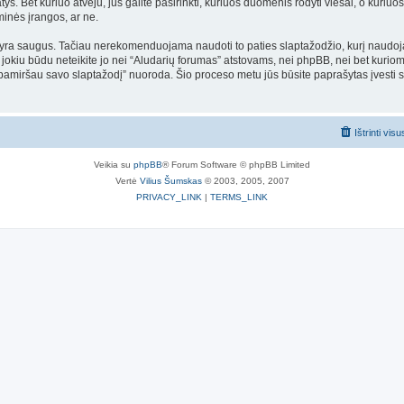
. Bet kuriuo atveju, jūs galite pasirinkti, kuriuos duomenis rodyti viešai, o kuriuos 
inės įrangos, ar ne.
ra saugus. Tačiau nerekomenduojama naudoti to paties slaptažodžio, kurį naudojate
e ir jokiu būdu neteikite jo nei “Aludarių forumas” atstovams, nei phpBB, nei bet ku
 pamiršau savo slaptažodį” nuoroda. Šio proceso metu jūs būsite paprašytas įvesti s
Ištrinti vis
Veikia su
phpBB
® Forum Software © phpBB Limited
Vertė
Vilius Šumskas
© 2003, 2005, 2007
PRIVACY_LINK
|
TERMS_LINK