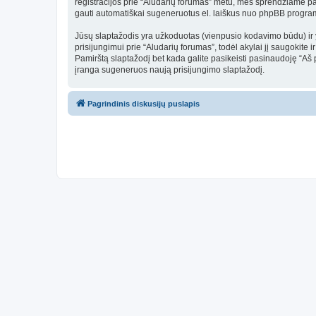
registracijos prie “Aludarių forumas” metu, mes sprendžiame patys
gauti automatiškai sugeneruotus el. laiškus nuo phpBB program
Jūsų slaptažodis yra užkoduotas (vienpusio kodavimo būdu) ir y
prisijungimui prie “Aludarių forumas”, todėl akylai jį saugokit
Pamirštą slaptažodį bet kada galite pasikeisti pasinaudoję “Aš
įranga sugeneruos naują prisijungimo slaptažodį.
Pagrindinis diskusijų puslapis