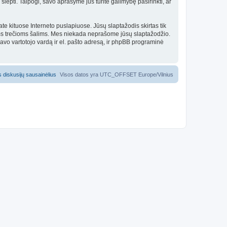
slėpti. Taipogi, savo aprašyme jūs turite galimybę pasirinkti, ar
 kituose Interneto puslapiuose. Jūsų slaptažodis skirtas tik
rioms trečioms šalims. Mes niekada neprašome jūsų slaptažodžio.
avo vartotojo vardą ir el. pašto adresą, ir phpBB programinė
us diskusijų sausainėlius
Visos datos yra UTC_OFFSET Europe/Vilnius