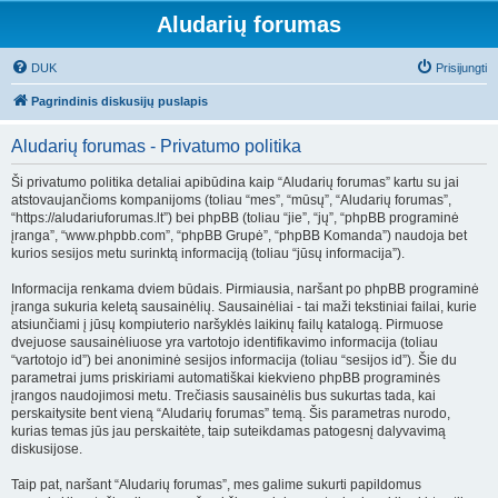
Aludarių forumas
DUK
Prisijungti
Pagrindinis diskusijų puslapis
Aludarių forumas - Privatumo politika
Ši privatumo politika detaliai apibūdina kaip “Aludarių forumas” kartu su jai
atstovaujančioms kompanijoms (toliau “mes”, “mūsų”, “Aludarių forumas”,
“https://aludariuforumas.lt”) bei phpBB (toliau “jie”, “jų”, “phpBB programinė
įranga”, “www.phpbb.com”, “phpBB Grupė”, “phpBB Komanda”) naudoja bet
kurios sesijos metu surinktą informaciją (toliau “jūsų informacija”).
Informacija renkama dviem būdais. Pirmiausia, naršant po phpBB programinė
įranga sukuria keletą sausainėlių. Sausainėliai - tai maži tekstiniai failai, kurie
atsiunčiami į jūsų kompiuterio naršyklės laikinų failų katalogą. Pirmuose
dvejuose sausainėliuose yra vartotojo identifikavimo informacija (toliau
“vartotojo id”) bei anoniminė sesijos informacija (toliau “sesijos id”). Šie du
parametrai jums priskiriami automatiškai kiekvieno phpBB programinės
įrangos naudojimosi metu. Trečiasis sausainėlis bus sukurtas tada, kai
perskaitysite bent vieną “Aludarių forumas” temą. Šis parametras nurodo,
kurias temas jūs jau perskaitėte, taip suteikdamas patogesnį dalyvavimą
diskusijose.
Taip pat, naršant “Aludarių forumas”, mes galime sukurti papildomus