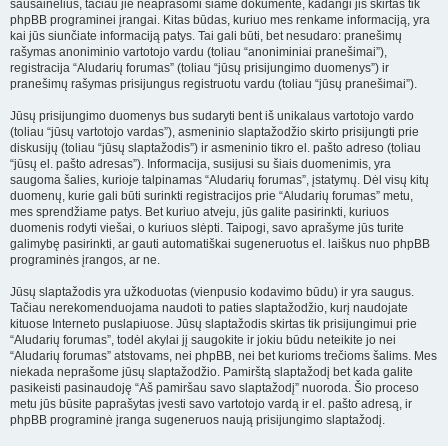
sausainėlius, tačiau jie neaprašomi šiame dokumente, kadangi jis skirtas tik
phpBB programinei įrangai. Kitas būdas, kuriuo mes renkame informaciją, yra
kai jūs siunčiate informaciją patys. Tai gali būti, bet nesudaro: pranešimų
rašymas anoniminio vartotojo vardu (toliau “anoniminiai pranešimai”),
registracija “Aludarių forumas” (toliau “jūsų prisijungimo duomenys”) ir
pranešimų rašymas prisijungus registruotu vardu (toliau “jūsų pranešimai”).
Jūsų prisijungimo duomenys bus sudaryti bent iš unikalaus vartotojo vardo
(toliau “jūsų vartotojo vardas”), asmeninio slaptažodžio skirto prisijungti prie
diskusijų (toliau “jūsų slaptažodis”) ir asmeninio tikro el. pašto adreso (toliau
“jūsų el. pašto adresas”). Informacija, susijusi su šiais duomenimis, yra
saugoma šalies, kurioje talpinamas “Aludarių forumas”, įstatymų. Dėl visų kitų
duomenų, kurie gali būti surinkti registracijos prie “Aludarių forumas” metu,
mes sprendžiame patys. Bet kuriuo atveju, jūs galite pasirinkti, kuriuos
duomenis rodyti viešai, o kuriuos slėpti. Taipogi, savo aprašyme jūs turite
galimybę pasirinkti, ar gauti automatiškai sugeneruotus el. laiškus nuo phpBB
programinės įrangos, ar ne.
Jūsų slaptažodis yra užkoduotas (vienpusio kodavimo būdu) ir yra saugus.
Tačiau nerekomenduojama naudoti to paties slaptažodžio, kurį naudojate
kituose Interneto puslapiuose. Jūsų slaptažodis skirtas tik prisijungimui prie
“Aludarių forumas”, todėl akylai jį saugokite ir jokiu būdu neteikite jo nei
“Aludarių forumas” atstovams, nei phpBB, nei bet kurioms trečioms šalims. Mes
niekada neprašome jūsų slaptažodžio. Pamirštą slaptažodį bet kada galite
pasikeisti pasinaudoję “Aš pamiršau savo slaptažodį” nuoroda. Šio proceso
metu jūs būsite paprašytas įvesti savo vartotojo vardą ir el. pašto adresą, ir
phpBB programinė įranga sugeneruos naują prisijungimo slaptažodį.