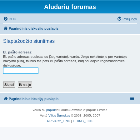
Aludarių forumas
DUK
Prisijungti
Pagrindinis diskusijų puslapis
Slaptažodžio siuntimas
El. pašto adresas:
El. pašto adresas susietas su jūsų vartotojo vardu. Jeigu nekeitėte jo per vartotojo
valdymo pultą, tai bus tas pats el. pašto adresas, kurį naudojote registruodamiesi
diskusijose.
Pagrindinis diskusijų puslapis
Veikia su
phpBB
® Forum Software © phpBB Limited
Vertė
Vilius Šumskas
© 2003, 2005, 2007
PRIVACY_LINK
|
TERMS_LINK