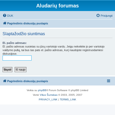
Aludarių forumas
DUK
Prisijungti
Pagrindinis diskusijų puslapis
Slaptažodžio siuntimas
El. pašto adresas:
El. pašto adresas susietas su jūsų vartotojo vardu. Jeigu nekeitėte jo per vartotojo
valdymo pultą, tai bus tas pats el. pašto adresas, kurį naudojote registruodamiesi
diskusijose.
Pagrindinis diskusijų puslapis
Veikia su
phpBB
® Forum Software © phpBB Limited
Vertė
Vilius Šumskas
© 2003, 2005, 2007
PRIVACY_LINK
|
TERMS_LINK