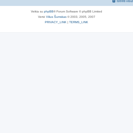
Ištrinti vis
Veikia su
phpBB
® Forum Software © phpBB Limited
Vertė
Vilius Šumskas
© 2003, 2005, 2007
PRIVACY_LINK
|
TERMS_LINK