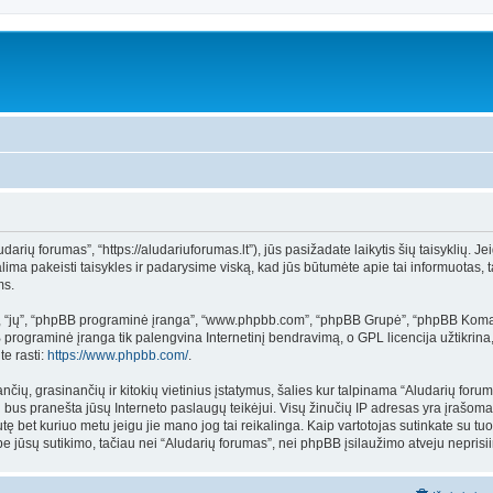
rių forumas”, “https://aludariuforumas.lt”), jūs pasižadate laikytis šių taisyklių. Jei
ima pakeisti taisykles ir padarysime viską, kad jūs būtumėte apie tai informuotas, t
ms.
”, “jų”, “phpBB programinė įranga”, “www.phpbb.com”, “phpBB Grupė”, “phpBB Koman
rograminė įranga tik palengvina Internetinį bendravimą, o GPL licencija užtikrina, 
e rasti:
https://www.phpbb.com/
.
ančių, grasinančių ir kitokių vietinius įstatymus, šalies kur talpinama “Aludarių for
ai bus pranešta jūsų Interneto paslaugų teikėjui. Visų žinučių IP adresas yra įrašom
žinutę bet kuriuo metu jeigu jie mano jog tai reikalinga. Kaip vartotojas sutinkate s
be jūsų sutikimo, tačiau nei “Aludarių forumas”, nei phpBB įsilaužimo atveju nepr