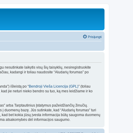
Prisijungti
gu nesutinkate laikytis visų šių taisyklių, nesiregistruokite
ačiau, kadangi ir toliau naudosite “Aludarių forumas” po
da”) išleistą po “
Bendroji Vieša Licencija (GPL)
” (toliau
kad jie neturi nieko bendro su tuo, ką mes leidžiame ir ko
umas” arba Tarptautinius Įstatymus pažeidžiančių žinučių.
as į duomenų bazę. Jūs sutinkate, kad “Aludarių forumas” turi
u tuo, kad bet kokia jūsų įvesta informacija būtų saugoma duomenų
isiima atsakomybės dėl informacijos saugumo.