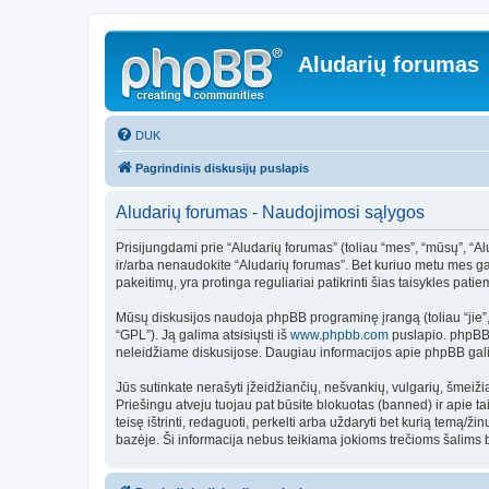
Aludarių forumas
DUK
Pagrindinis diskusijų puslapis
Aludarių forumas - Naudojimosi sąlygos
Prisijungdami prie “Aludarių forumas” (toliau “mes”, “mūsų”, “Aluda
ir/arba nenaudokite “Aludarių forumas”. Bet kuriuo metu mes gal
pakeitimų, yra protinga reguliariai patikrinti šias taisykles patie
Mūsų diskusijos naudoja phpBB programinę įrangą (toliau “jie
“GPL”). Ją galima atsisiųsti iš
www.phpbb.com
puslapio. phpBB p
neleidžiame diskusijose. Daugiau informacijos apie phpBB galit
Jūs sutinkate nerašyti įžeidžiančių, nešvankių, vulgarių, šmeiži
Priešingu atveju tuojau pat būsite blokuotas (banned) ir apie t
teisę ištrinti, redaguoti, perkelti arba uždaryti bet kurią temą/
bazėje. Ši informacija nebus teikiama jokioms trečioms šalims 