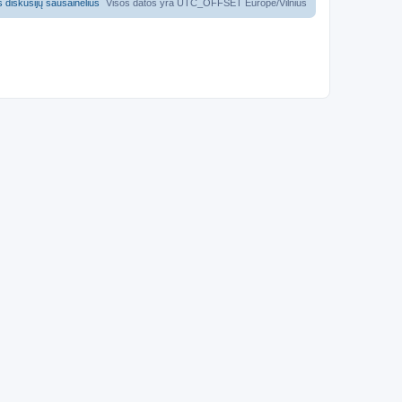
us diskusijų sausainėlius
Visos datos yra UTC_OFFSET Europe/Vilnius