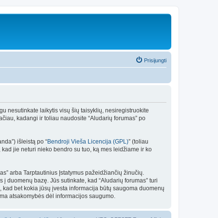
Prisijungti
gu nesutinkate laikytis visų šių taisyklių, nesiregistruokite
ačiau, kadangi ir toliau naudosite “Aludarių forumas” po
da”) išleistą po “
Bendroji Vieša Licencija (GPL)
” (toliau
kad jie neturi nieko bendro su tuo, ką mes leidžiame ir ko
umas” arba Tarptautinius Įstatymus pažeidžiančių žinučių.
as į duomenų bazę. Jūs sutinkate, kad “Aludarių forumas” turi
u tuo, kad bet kokia jūsų įvesta informacija būtų saugoma duomenų
isiima atsakomybės dėl informacijos saugumo.