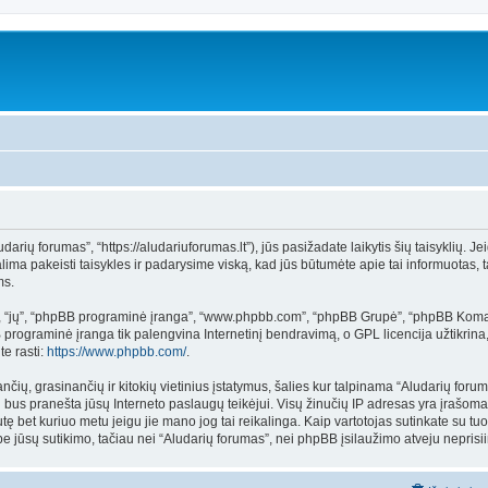
rių forumas”, “https://aludariuforumas.lt”), jūs pasižadate laikytis šių taisyklių. Jei
ima pakeisti taisykles ir padarysime viską, kad jūs būtumėte apie tai informuotas, t
ms.
”, “jų”, “phpBB programinė įranga”, “www.phpbb.com”, “phpBB Grupė”, “phpBB Koman
rograminė įranga tik palengvina Internetinį bendravimą, o GPL licencija užtikrina, 
e rasti:
https://www.phpbb.com/
.
ančių, grasinančių ir kitokių vietinius įstatymus, šalies kur talpinama “Aludarių for
ai bus pranešta jūsų Interneto paslaugų teikėjui. Visų žinučių IP adresas yra įrašom
žinutę bet kuriuo metu jeigu jie mano jog tai reikalinga. Kaip vartotojas sutinkate s
be jūsų sutikimo, tačiau nei “Aludarių forumas”, nei phpBB įsilaužimo atveju nepr