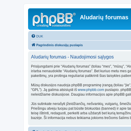
Aludarių forumas
DUK
Pagrindinis diskusijų puslapis
Aludarių forumas - Naudojimosi sąlygos
Prisijungdami prie “Aludarių forumas” (toliau “mes”, “mūsų”, “Aluda
ir/arba nenaudokite “Aludarių forumas”. Bet kuriuo metu mes gal
pakeitimų, yra protinga reguliariai patikrinti šias taisykles patie
Mūsų diskusijos naudoja phpBB programinę įrangą (toliau “jie
“GPL”). Ją galima atsisiųsti iš
www.phpbb.com
puslapio. phpBB p
neleidžiame diskusijose. Daugiau informacijos apie phpBB galit
Jūs sutinkate nerašyti įžeidžiančių, nešvankių, vulgarių, šmeiži
Priešingu atveju tuojau pat būsite blokuotas (banned) ir apie t
teisę ištrinti, redaguoti, perkelti arba uždaryti bet kurią temą/
bazėje. Ši informacija nebus teikiama jokioms trečioms šalims 