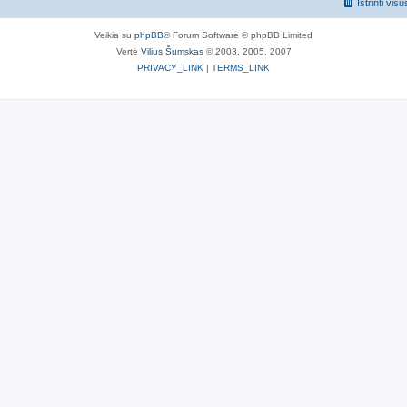
Ištrinti vis
Veikia su
phpBB
® Forum Software © phpBB Limited
Vertė
Vilius Šumskas
© 2003, 2005, 2007
PRIVACY_LINK
|
TERMS_LINK