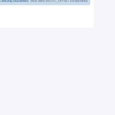
us diskusijų sausainėlius
Visos datos yra UTC_OFFSET Europe/Vilnius