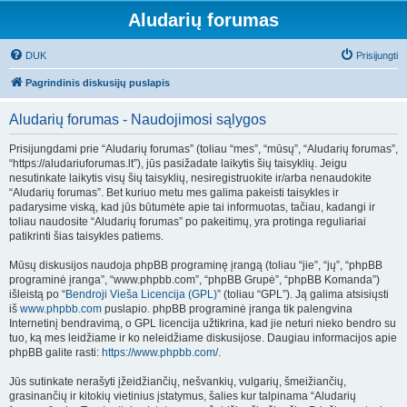
Aludarių forumas
DUK
Prisijungti
Pagrindinis diskusijų puslapis
Aludarių forumas - Naudojimosi sąlygos
Prisijungdami prie “Aludarių forumas” (toliau “mes”, “mūsų”, “Aludarių forumas”,
“https://aludariuforumas.lt”), jūs pasižadate laikytis šių taisyklių. Jeigu
nesutinkate laikytis visų šių taisyklių, nesiregistruokite ir/arba nenaudokite
“Aludarių forumas”. Bet kuriuo metu mes galima pakeisti taisykles ir
padarysime viską, kad jūs būtumėte apie tai informuotas, tačiau, kadangi ir
toliau naudosite “Aludarių forumas” po pakeitimų, yra protinga reguliariai
patikrinti šias taisykles patiems.
Mūsų diskusijos naudoja phpBB programinę įrangą (toliau “jie”, “jų”, “phpBB
programinė įranga”, “www.phpbb.com”, “phpBB Grupė”, “phpBB Komanda”)
išleistą po “
Bendroji Vieša Licencija (GPL)
” (toliau “GPL”). Ją galima atsisiųsti
iš
www.phpbb.com
puslapio. phpBB programinė įranga tik palengvina
Internetinį bendravimą, o GPL licencija užtikrina, kad jie neturi nieko bendro su
tuo, ką mes leidžiame ir ko neleidžiame diskusijose. Daugiau informacijos apie
phpBB galite rasti:
https://www.phpbb.com/
.
Jūs sutinkate nerašyti įžeidžiančių, nešvankių, vulgarių, šmeižiančių,
grasinančių ir kitokių vietinius įstatymus, šalies kur talpinama “Aludarių