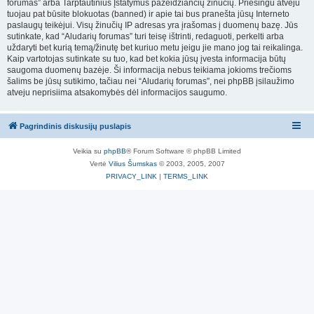
forumas” arba Tarptautinius Įstatymus pažeidžiančių žinučių. Priešingu atveju
tuojau pat būsite blokuotas (banned) ir apie tai bus pranešta jūsų Interneto
paslaugų teikėjui. Visų žinučių IP adresas yra įrašomas į duomenų bazę. Jūs
sutinkate, kad “Aludarių forumas” turi teisę ištrinti, redaguoti, perkelti arba
uždaryti bet kurią temą/žinutę bet kuriuo metu jeigu jie mano jog tai reikalinga.
Kaip vartotojas sutinkate su tuo, kad bet kokia jūsų įvesta informacija būtų
saugoma duomenų bazėje. Ši informacija nebus teikiama jokioms trečioms
šalims be jūsų sutikimo, tačiau nei “Aludarių forumas”, nei phpBB įsilaužimo
atveju neprisiima atsakomybės dėl informacijos saugumo.
Pagrindinis diskusijų puslapis
Veikia su
phpBB
® Forum Software © phpBB Limited
Vertė
Vilius Šumskas
© 2003, 2005, 2007
PRIVACY_LINK
|
TERMS_LINK