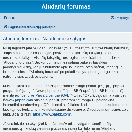
Aludarių forumas
DUK
Prisijungti
Pagrindinis diskusijų puslapis
Aludarių forumas - Naudojimosi sąlygos
Prisijungdami prie “Aludarių forumas” (toliau “mes”, “mūsų”, “Aludarių forumas”,
“https://aludariuforumas.lt”), jūs pasižadate laikytis šių taisyklių. Jeigu
nesutinkate laikytis visų šių taisyklių, nesiregistruokite ir/arba nenaudokite
“Aludarių forumas”. Bet kuriuo metu mes galima pakeisti taisykles ir
padarysime viską, kad jūs būtumėte apie tai informuotas, tačiau, kadangi ir
toliau naudosite “Aludarių forumas” po pakeitimų, yra protinga reguliariai
patikrinti šias taisykles patiems.
Mūsų diskusijos naudoja phpBB programinę įrangą (toliau “jie”, “jų”, “phpBB
programinė įranga”, “www.phpbb.com”, “phpBB Grupė”, “phpBB Komanda”)
išleistą po “
Bendroji Vieša Licencija (GPL)
” (toliau “GPL”). Ją galima atsisiųsti
iš
www.phpbb.com
puslapio. phpBB programinė įranga tik palengvina
Internetinį bendravimą, o GPL licencija užtikrina, kad jie neturi nieko bendro su
tuo, ką mes leidžiame ir ko neleidžiame diskusijose. Daugiau informacijos apie
phpBB galite rasti:
https://www.phpbb.com/
.
Jūs sutinkate nerašyti įžeidžiančių, nešvankių, vulgarių, šmeižiančių,
grasinančių ir kitokių vietinius įstatymus, šalies kur talpinama “Aludarių