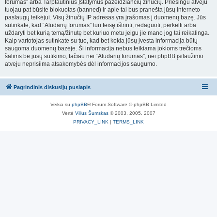
forumas” arba Tarptautinius Įstatymus pažeidžiančių žinučių. Priešingu atveju
tuojau pat būsite blokuotas (banned) ir apie tai bus pranešta jūsų Interneto
paslaugų teikėjui. Visų žinučių IP adresas yra įrašomas į duomenų bazę. Jūs
sutinkate, kad “Aludarių forumas” turi teisę ištrinti, redaguoti, perkelti arba
uždaryti bet kurią temą/žinutę bet kuriuo metu jeigu jie mano jog tai reikalinga.
Kaip vartotojas sutinkate su tuo, kad bet kokia jūsų įvesta informacija būtų
saugoma duomenų bazėje. Ši informacija nebus teikiama jokioms trečioms
šalims be jūsų sutikimo, tačiau nei “Aludarių forumas”, nei phpBB įsilaužimo
atveju neprisiima atsakomybės dėl informacijos saugumo.
Pagrindinis diskusijų puslapis
Veikia su
phpBB
® Forum Software © phpBB Limited
Vertė
Vilius Šumskas
© 2003, 2005, 2007
PRIVACY_LINK
|
TERMS_LINK