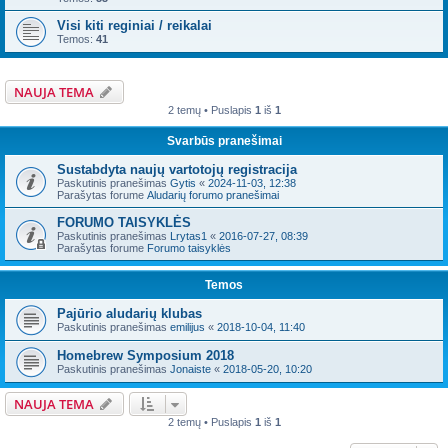
Visi kiti reginiai / reikalai
Temos:
41
NAUJA TEMA
2 temų • Puslapis
1
iš
1
Svarbūs pranešimai
Sustabdyta naujų vartotojų registracija
Paskutinis pranešimas
Gytis
«
2024-11-03, 12:38
Parašytas forume
Aludarių forumo pranešimai
FORUMO TAISYKLĖS
Paskutinis pranešimas
Lrytas1
«
2016-07-27, 08:39
Parašytas forume
Forumo taisyklės
Temos
Pajūrio aludarių klubas
Paskutinis pranešimas
emilijus
«
2018-10-04, 11:40
Homebrew Symposium 2018
Paskutinis pranešimas
Jonaiste
«
2018-05-20, 10:20
NAUJA TEMA
2 temų • Puslapis
1
iš
1