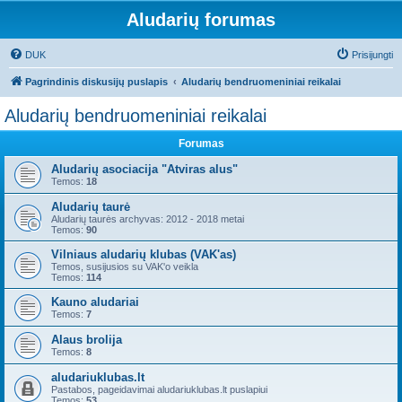
Aludarių forumas
DUK
Prisijungti
Pagrindinis diskusijų puslapis
Aludarių bendruomeniniai reikalai
Aludarių bendruomeniniai reikalai
Forumas
Aludarių asociacija "Atviras alus"
Temos:
18
Aludarių taurė
Aludarių taurės archyvas: 2012 - 2018 metai
Temos:
90
Vilniaus aludarių klubas (VAK'as)
Temos, susijusios su VAK'o veikla
Temos:
114
Kauno aludariai
Temos:
7
Alaus brolija
Temos:
8
aludariuklubas.lt
Pastabos, pageidavimai aludariuklubas.lt puslapiui
Temos:
53