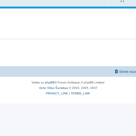
21
Ištrinti vis
Veikia su
phpBB
® Forum Software © phpBB Limited
Vertė
Vilius Šumskas
© 2003, 2005, 2007
PRIVACY_LINK
|
TERMS_LINK