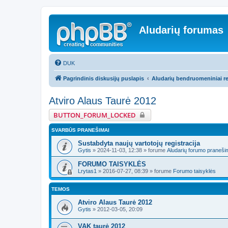
Aludarių forumas
DUK
Pagrindinis diskusijų puslapis
Aludarių bendruomeniniai re
Atviro Alaus Taurė 2012
BUTTON_FORUM_LOCKED
SVARBŪS PRANEŠIMAI
Sustabdyta naujų vartotojų registracija
Gytis
»
2024-11-03, 12:38
» forume
Aludarių forumo praneši
FORUMO TAISYKLĖS
Lrytas1
»
2016-07-27, 08:39
» forume
Forumo taisyklės
TEMOS
Atviro Alaus Taurė 2012
Gytis
»
2012-03-05, 20:09
VAK taurė 2012