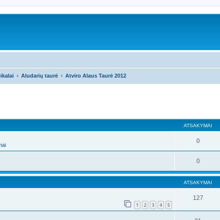
ikalai
Aludarių taurė
Atviro Alaus Taurė 2012
ATSAKYMAI
0
mai
0
ATSAKYMAI
127
1
2
3
4
5