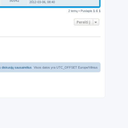
50542
2012-03-06, 08:40
2 temų • Puslapis
1
iš
1
Pereiti į
us diskusijų sausainėlius
Visos datos yra UTC_OFFSET Europe/Vilnius