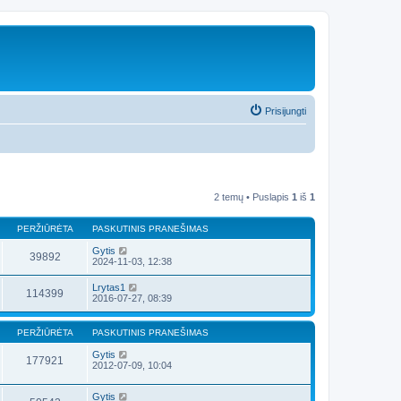
Prisijungti
2 temų • Puslapis
1
iš
1
PERŽIŪRĖTA
PASKUTINIS PRANEŠIMAS
Gytis
39892
2024-11-03, 12:38
Lrytas1
114399
2016-07-27, 08:39
PERŽIŪRĖTA
PASKUTINIS PRANEŠIMAS
Gytis
177921
2012-07-09, 10:04
Gytis