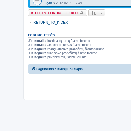
Gytis
»
2012-02-05, 17:49
BUTTON_FORUM_LOCKED
RETURN_TO_INDEX
FORUMO TEISĖS
Jūs
negalite
kurti naujų temų šiame forume
Jūs
negalite
atsakinėti į temas šiame forume
Jūs
negalite
redaguoti savo pranešimų šiame forume
Jūs
negalite
trinti savo pranešimų šiame forume
Jūs
negalite
prikabinti failų šiame forume
Pagrindinis diskusijų puslapis