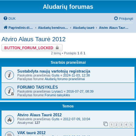
Aludarių forumas
DUK
Prisijungti
Pagrindinis diskusijų puslapis
Aludarių bendruomeniniai reikalai
Aludarių taurė
Atviro Alaus Taurė 2012
Atviro Alaus Taurė 2012
BUTTON_FORUM_LOCKED
2 temų • Puslapis
1
iš
1
Svarbūs pranešimai
Sustabdyta naujų vartotojų registracija
Paskutinis pranešimas
Gytis
«
2024-11-03, 12:38
Parašytas forume
Aludarių forumo pranešimai
FORUMO TAISYKLĖS
Paskutinis pranešimas
Lrytas1
«
2016-07-27, 08:39
Parašytas forume
Forumo taisyklės
Temos
Atviro Alaus Taurė 2012
Paskutinis pranešimas
Gytis
«
2012-07-09, 10:04
Atsakymai:
127
1
2
3
4
5
VAK taurė 2012