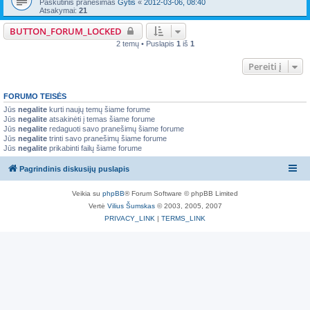
Paskutinis pranešimas
Gytis
«
2012-03-06, 08:40
Atsakymai:
21
BUTTON_FORUM_LOCKED
2 temų • Puslapis
1
iš
1
Pereiti į
FORUMO TEISĖS
Jūs
negalite
kurti naujų temų šiame forume
Jūs
negalite
atsakinėti į temas šiame forume
Jūs
negalite
redaguoti savo pranešimų šiame forume
Jūs
negalite
trinti savo pranešimų šiame forume
Jūs
negalite
prikabinti failų šiame forume
Pagrindinis diskusijų puslapis
Veikia su
phpBB
® Forum Software © phpBB Limited
Vertė
Vilius Šumskas
© 2003, 2005, 2007
PRIVACY_LINK
|
TERMS_LINK