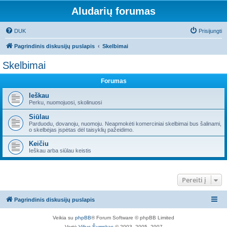
Aludarių forumas
DUK
Prisijungti
Pagrindinis diskusijų puslapis
Skelbimai
Skelbimai
Forumas
Ieškau
Perku, nuomojuosi, skolinuosi
Siūlau
Parduodu, dovanoju, nuomoju. Neapmokėti komerciniai skelbimai bus šalinami,
o skelbėjas įspėtas dėl taisyklių pažeidimo.
Keičiu
Ieškau arba siūlau keistis
Pereiti į
Pagrindinis diskusijų puslapis
Veikia su
phpBB
® Forum Software © phpBB Limited
Vertė
Vilius Šumskas
© 2003, 2005, 2007