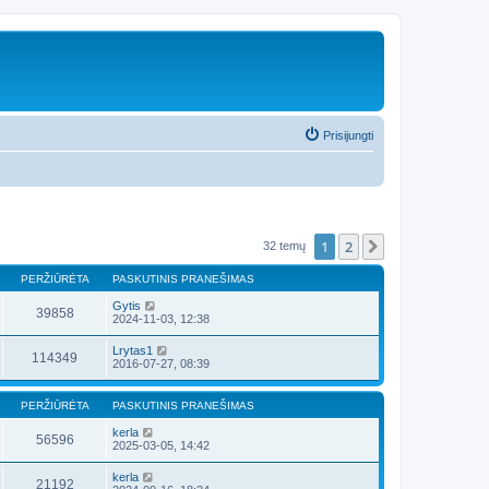
Prisijungti
1
2
Kitas
32 temų
PERŽIŪRĖTA
PASKUTINIS PRANEŠIMAS
Gytis
39858
2024-11-03, 12:38
Lrytas1
114349
2016-07-27, 08:39
PERŽIŪRĖTA
PASKUTINIS PRANEŠIMAS
kerla
56596
2025-03-05, 14:42
kerla
21192