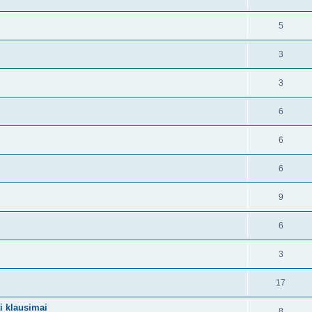
5
3
3
6
6
6
9
6
3
17
ti klausimai
8