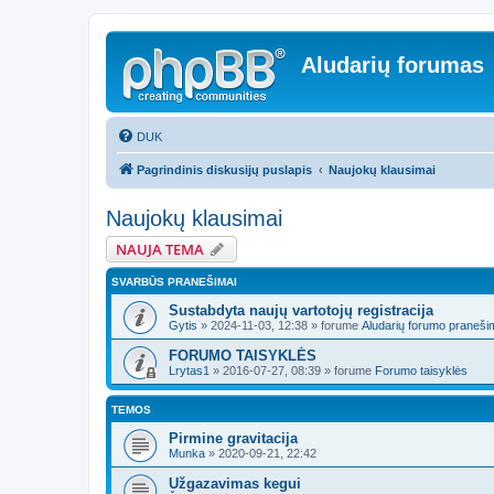
Aludarių forumas
DUK
Pagrindinis diskusijų puslapis
Naujokų klausimai
Naujokų klausimai
NAUJA TEMA
SVARBŪS PRANEŠIMAI
Sustabdyta naujų vartotojų registracija
Gytis
»
2024-11-03, 12:38
» forume
Aludarių forumo praneši
FORUMO TAISYKLĖS
Lrytas1
»
2016-07-27, 08:39
» forume
Forumo taisyklės
TEMOS
Pirmine gravitacija
Munka
»
2020-09-21, 22:42
Užgazavimas kegui