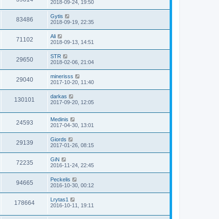
2018-09-24, 19:50
Gytis
83486
2018-09-19, 22:35
Ali
71102
2018-09-13, 14:51
STR
29650
2018-02-06, 21:04
minerisss
29040
2017-10-20, 11:40
darkas
130101
2017-09-20, 12:05
Medinis
24593
2017-04-30, 13:01
Giords
29139
2017-01-26, 08:15
GiN
72235
2016-11-24, 22:45
Peckelis
94665
2016-10-30, 00:12
Lrytas1
178664
2016-10-11, 19:11