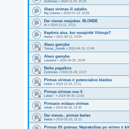
Žydrūnas
»
2020-11-02, 15:33
Alaus virimas iš salyklo.
Big Cheese
»
2020-07-24, 18:58
Dar vienas naujokas. BLONDE
rk
»
2020-12-11, 13:22
Keptinis alus, kur nusipirkti Vilniuje?
Awtas
»
2021-08-12, 10:54
Alaus gamyba
Tomas_Jonelis
»
2020-04-19, 12:49
Alaus gamyba
Lukaska
»
2020-04-20, 18:45
Reike pagalbos
Žydrūnas
»
2020-01-30, 13:27
Pirmas virimas ir potencialios klaidos
heitas
»
2019-12-16, 17:11
Pirmas virimas nuo 0
Lukas``
»
2019-06-30, 12:50
Pirmasis midaus virimas
Adulis
»
2019-06-26, 22:30
Dar vienas.. pirmas kartas
Awtas
»
2019-01-10, 21:12
Pirmas fill grainas: Neprakošiau po virimo ir ki