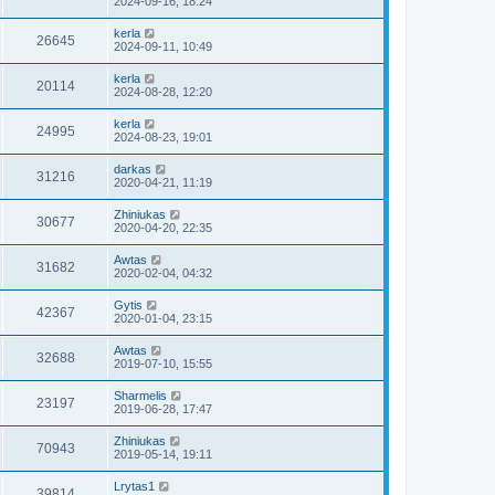
2024-09-16, 18:24
kerla
26645
2024-09-11, 10:49
kerla
20114
2024-08-28, 12:20
kerla
24995
2024-08-23, 19:01
darkas
31216
2020-04-21, 11:19
Zhiniukas
30677
2020-04-20, 22:35
Awtas
31682
2020-02-04, 04:32
Gytis
42367
2020-01-04, 23:15
Awtas
32688
2019-07-10, 15:55
Sharmelis
23197
2019-06-28, 17:47
Zhiniukas
70943
2019-05-14, 19:11
Lrytas1
39814