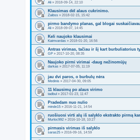
Ali
»
2018-09-14, 22:10
Klausimas dėl alaus cukrinimo.
Zaibss
»
2018-02-15, 15:42
pirmo bandymo planas, gal blogai suskaičiava
Ali
»
2018-09-07, 14:45
Keli naujoko klausimai
Kaimvardas
»
2018-01-20, 16:56
Antras virimas, tačiau ir šį kart burbuliatorius ty
GP
»
2017-10-20, 08:35
Naujoko pirmi virimai -daug nežinomūjų
darkas
»
2017-07-05, 11:19
jau dvi paros, o burbulų nėra
Medinis
»
2017-04-30, 09:05
11 klausimų po alaus virimo
tadbul
»
2017-01-23, 11:47
Pradedam nuo nulio
minde15
»
2016-11-21, 14:54
ruošiuosi virti alų iš salyklo ekstrakto pirmą ka
Murloc992
»
2016-10-18, 10:27
pirmasis virimas iš salyklo
saras25
»
2016-09-16, 14:59