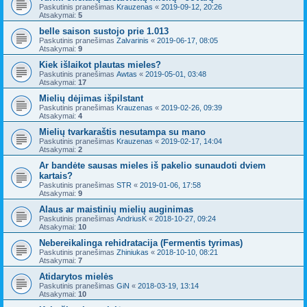
Paskutinis pranešimas
Krauzenas
«
2019-09-12, 20:26
Atsakymai:
5
belle saison sustojo prie 1.013
Paskutinis pranešimas
Zalvarinis
«
2019-06-17, 08:05
Atsakymai:
9
Kiek išlaikot plautas mieles?
Paskutinis pranešimas
Awtas
«
2019-05-01, 03:48
Atsakymai:
17
Mielių dėjimas išpilstant
Paskutinis pranešimas
Krauzenas
«
2019-02-26, 09:39
Atsakymai:
4
Mielių tvarkaraštis nesutampa su mano
Paskutinis pranešimas
Krauzenas
«
2019-02-17, 14:04
Atsakymai:
2
Ar bandėte sausas mieles iš pakelio sunaudoti dviem
kartais?
Paskutinis pranešimas
STR
«
2019-01-06, 17:58
Atsakymai:
9
Alaus ar maistinių mielių auginimas
Paskutinis pranešimas
AndriusK
«
2018-10-27, 09:24
Atsakymai:
10
Nebereikalinga rehidratacija (Fermentis tyrimas)
Paskutinis pranešimas
Zhiniukas
«
2018-10-10, 08:21
Atsakymai:
7
Atidarytos mielės
Paskutinis pranešimas
GiN
«
2018-03-19, 13:14
Atsakymai:
10