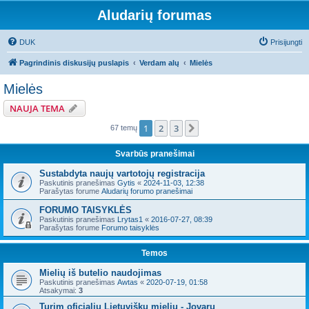
Aludarių forumas
DUK
Prisijungti
Pagrindinis diskusijų puslapis
Verdam alų
Mielės
Mielės
NAUJA TEMA
1
2
3
Kitas
67 temų
Svarbūs pranešimai
Sustabdyta naujų vartotojų registracija
Paskutinis pranešimas
Gytis
«
2024-11-03, 12:38
Parašytas forume
Aludarių forumo pranešimai
FORUMO TAISYKLĖS
Paskutinis pranešimas
Lrytas1
«
2016-07-27, 08:39
Parašytas forume
Forumo taisyklės
Temos
Mielių iš butelio naudojimas
Paskutinis pranešimas
Awtas
«
2020-07-19, 01:58
Atsakymai:
3
Turim oficialių Lietuviškų mielių - Jovarų