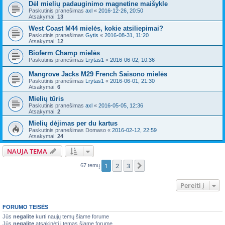
Dėl mielių padauginimo magnetine maišykle
Paskutinis pranešimas
axl
«
2016-12-26, 20:50
Atsakymai:
13
West Coast M44 mielės, kokie atsiliepimai?
Paskutinis pranešimas
Gytis
«
2016-08-31, 11:20
Atsakymai:
12
Bioferm Champ mielės
Paskutinis pranešimas
Lrytas1
«
2016-06-02, 10:36
Mangrove Jacks M29 French Saisono mielės
Paskutinis pranešimas
Lrytas1
«
2016-06-01, 21:30
Atsakymai:
6
Mielių tūris
Paskutinis pranešimas
axl
«
2016-05-05, 12:36
Atsakymai:
2
Mielių dėjimas per du kartus
Paskutinis pranešimas
Domaso
«
2016-02-12, 22:59
Atsakymai:
24
NAUJA TEMA
1
2
3
Kitas
67 temų
Pereiti į
FORUMO TEISĖS
Jūs
negalite
kurti naujų temų šiame forume
Jūs
negalite
atsakinėti į temas šiame forume