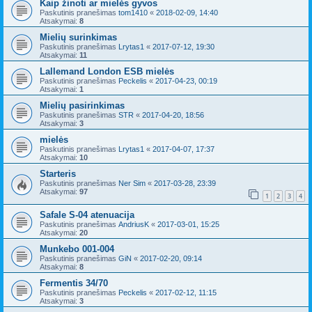
Kaip žinoti ar mielės gyvos
Paskutinis pranešimas
tom1410
«
2018-02-09, 14:40
Atsakymai:
8
Mielių surinkimas
Paskutinis pranešimas
Lrytas1
«
2017-07-12, 19:30
Atsakymai:
11
Lallemand London ESB mielės
Paskutinis pranešimas
Peckelis
«
2017-04-23, 00:19
Atsakymai:
1
Mielių pasirinkimas
Paskutinis pranešimas
STR
«
2017-04-20, 18:56
Atsakymai:
3
mielės
Paskutinis pranešimas
Lrytas1
«
2017-04-07, 17:37
Atsakymai:
10
Starteris
Paskutinis pranešimas
Ner Sim
«
2017-03-28, 23:39
Atsakymai:
97
1
2
3
4
Safale S-04 atenuacija
Paskutinis pranešimas
AndriusK
«
2017-03-01, 15:25
Atsakymai:
20
Munkebo 001-004
Paskutinis pranešimas
GiN
«
2017-02-20, 09:14
Atsakymai:
8
Fermentis 34/70
Paskutinis pranešimas
Peckelis
«
2017-02-12, 11:15
Atsakymai:
3