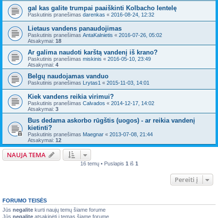
gal kas galite trumpai paaiškinti Kolbacho lentelę
Paskutinis pranešimas
darenkas
«
2016-08-24, 12:32
Lietaus vandens panaudojimas
Paskutinis pranešimas
AntaKalnietis
«
2016-07-26, 05:02
Atsakymai:
18
Ar galima naudoti karštą vandenį iš krano?
Paskutinis pranešimas
miskinis
«
2016-05-10, 23:49
Atsakymai:
4
Belgų naudojamas vanduo
Paskutinis pranešimas
Lrytas1
«
2015-11-03, 14:01
Kiek vandens reikia virimui?
Paskutinis pranešimas
Calvados
«
2014-12-17, 14:02
Atsakymai:
3
Bus dedama askorbo rūgštis (uogos) - ar reikia vandenį
kietinti?
Paskutinis pranešimas
Maegnar
«
2013-07-08, 21:44
Atsakymai:
12
NAUJA TEMA
16 temų • Puslapis
1
iš
1
Pereiti į
FORUMO TEISĖS
Jūs
negalite
kurti naujų temų šiame forume
Jūs
negalite
atsakinėti į temas šiame forume