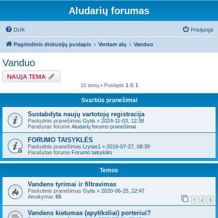
Aludarių forumas
DUK
Prisijungti
Pagrindinis diskusijų puslapis
Verdam alų
Vanduo
Vanduo
NAUJA TEMA
16 temų • Puslapis
1
iš
1
Svarbūs pranešimai
Sustabdyta naujų vartotojų registracija
Paskutinis pranešimas
Gytis
«
2024-11-03, 12:38
Parašytas forume
Aludarių forumo pranešimai
FORUMO TAISYKLĖS
Paskutinis pranešimas
Lrytas1
«
2016-07-27, 08:39
Parašytas forume
Forumo taisyklės
Temos
Vandens tyrimai ir filtravimas
Paskutinis pranešimas
Gytis
«
2020-06-25, 22:47
Atsakymai:
65
1
2
3
Vandens kietumas (apytiksliai) porteriui?