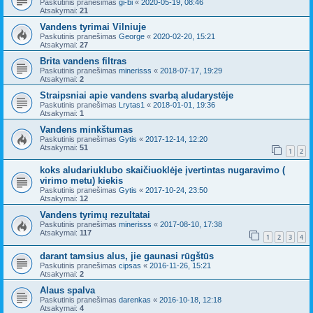
Paskutinis pranešimas
gi-bi
«
2020-05-19, 08:46
Atsakymai:
21
Vandens tyrimai Vilniuje
Paskutinis pranešimas
George
«
2020-02-20, 15:21
Atsakymai:
27
Brita vandens filtras
Paskutinis pranešimas
minerisss
«
2018-07-17, 19:29
Atsakymai:
2
Straipsniai apie vandens svarbą aludarystėje
Paskutinis pranešimas
Lrytas1
«
2018-01-01, 19:36
Atsakymai:
1
Vandens minkštumas
Paskutinis pranešimas
Gytis
«
2017-12-14, 12:20
Atsakymai:
51
1
2
koks aludariuklubo skaičiuoklėje įvertintas nugaravimo (
virimo metu) kiekis
Paskutinis pranešimas
Gytis
«
2017-10-24, 23:50
Atsakymai:
12
Vandens tyrimų rezultatai
Paskutinis pranešimas
minerisss
«
2017-08-10, 17:38
Atsakymai:
117
1
2
3
4
darant tamsius alus, jie gaunasi rūgštūs
Paskutinis pranešimas
cipsas
«
2016-11-26, 15:21
Atsakymai:
2
Alaus spalva
Paskutinis pranešimas
darenkas
«
2016-10-18, 12:18
Atsakymai:
4