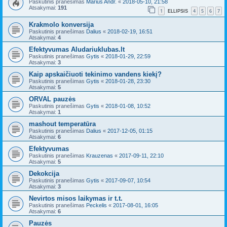
Paskutinis pranešimas
Marius Andr.
«
2018-05-10, 21:58
Atsakymai:
191
1
4
5
6
7
ELLIPSIS
Krakmolo konversija
Paskutinis pranešimas
Dalius
«
2018-02-19, 16:51
Atsakymai:
4
Efektyvumas Aludariuklubas.lt
Paskutinis pranešimas
Gytis
«
2018-01-29, 22:59
Atsakymai:
3
Kaip apskaičiuoti tekinimo vandens kiekį?
Paskutinis pranešimas
Gytis
«
2018-01-28, 23:30
Atsakymai:
5
ORVAL pauzės
Paskutinis pranešimas
Gytis
«
2018-01-08, 10:52
Atsakymai:
1
mashout temperatūra
Paskutinis pranešimas
Dalius
«
2017-12-05, 01:15
Atsakymai:
6
Efektyvumas
Paskutinis pranešimas
Krauzenas
«
2017-09-11, 22:10
Atsakymai:
5
Dekokcija
Paskutinis pranešimas
Gytis
«
2017-09-07, 10:54
Atsakymai:
3
Nevirtos misos laikymas ir t.t.
Paskutinis pranešimas
Peckelis
«
2017-08-01, 16:05
Atsakymai:
6
Pauzės