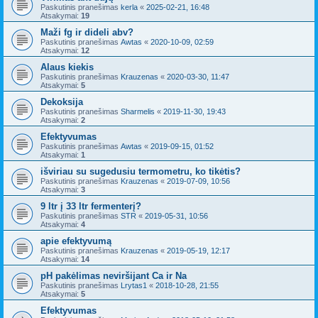
Paskutinis pranešimas
kerla
«
2025-02-21, 16:48
Atsakymai:
19
Maži fg ir dideli abv?
Paskutinis pranešimas
Awtas
«
2020-10-09, 02:59
Atsakymai:
12
Alaus kiekis
Paskutinis pranešimas
Krauzenas
«
2020-03-30, 11:47
Atsakymai:
5
Dekoksija
Paskutinis pranešimas
Sharmelis
«
2019-11-30, 19:43
Atsakymai:
2
Efektyvumas
Paskutinis pranešimas
Awtas
«
2019-09-15, 01:52
Atsakymai:
1
išviriau su sugedusiu termometru, ko tikėtis?
Paskutinis pranešimas
Krauzenas
«
2019-07-09, 10:56
Atsakymai:
3
9 ltr į 33 ltr fermenterį?
Paskutinis pranešimas
STR
«
2019-05-31, 10:56
Atsakymai:
4
apie efektyvumą
Paskutinis pranešimas
Krauzenas
«
2019-05-19, 12:17
Atsakymai:
14
pH pakėlimas neviršijant Ca ir Na
Paskutinis pranešimas
Lrytas1
«
2018-10-28, 21:55
Atsakymai:
5
Efektyvumas