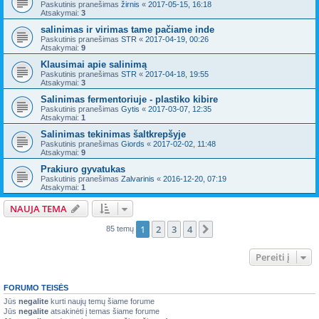
Paskutinis pranešimas
žirnis
«
2017-05-15, 16:18
Atsakymai:
3
salinimas ir virimas tame pačiame inde
Paskutinis pranešimas
STR
«
2017-04-19, 00:26
Atsakymai:
9
Klausimai apie salinimą
Paskutinis pranešimas
STR
«
2017-04-18, 19:55
Atsakymai:
3
Salinimas fermentoriuje - plastiko kibire
Paskutinis pranešimas
Gytis
«
2017-03-07, 12:35
Atsakymai:
1
Salinimas tekinimas šaltkrepšyje
Paskutinis pranešimas
Giords
«
2017-02-02, 11:48
Atsakymai:
9
Prakiuro gyvatukas
Paskutinis pranešimas
Zalvarinis
«
2016-12-20, 07:19
Atsakymai:
1
NAUJA TEMA
1
2
3
4
Kitas
85 temų
Pereiti į
FORUMO TEISĖS
Jūs
negalite
kurti naujų temų šiame forume
Jūs
negalite
atsakinėti į temas šiame forume