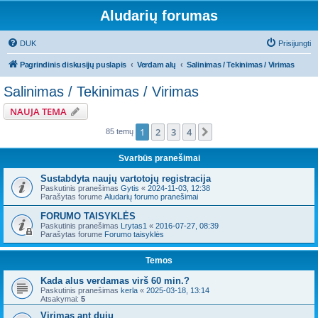
Aludarių forumas
DUK
Prisijungti
Pagrindinis diskusijų puslapis
Verdam alų
Salinimas / Tekinimas / Virimas
Salinimas / Tekinimas / Virimas
NAUJA TEMA
1
2
3
4
Kitas
85 temų
Svarbūs pranešimai
Sustabdyta naujų vartotojų registracija
Paskutinis pranešimas
Gytis
«
2024-11-03, 12:38
Parašytas forume
Aludarių forumo pranešimai
FORUMO TAISYKLĖS
Paskutinis pranešimas
Lrytas1
«
2016-07-27, 08:39
Parašytas forume
Forumo taisyklės
Temos
Kada alus verdamas virš 60 min.?
Paskutinis pranešimas
kerla
«
2025-03-18, 13:14
Atsakymai:
5
Virimas ant dujų