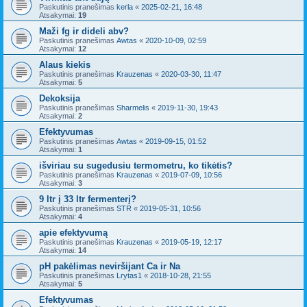
Paskutinis pranešimas
kerla
«
2025-02-21, 16:48
Atsakymai:
19
Maži fg ir dideli abv?
Paskutinis pranešimas
Awtas
«
2020-10-09, 02:59
Atsakymai:
12
Alaus kiekis
Paskutinis pranešimas
Krauzenas
«
2020-03-30, 11:47
Atsakymai:
5
Dekoksija
Paskutinis pranešimas
Sharmelis
«
2019-11-30, 19:43
Atsakymai:
2
Efektyvumas
Paskutinis pranešimas
Awtas
«
2019-09-15, 01:52
Atsakymai:
1
išviriau su sugedusiu termometru, ko tikėtis?
Paskutinis pranešimas
Krauzenas
«
2019-07-09, 10:56
Atsakymai:
3
9 ltr į 33 ltr fermenterį?
Paskutinis pranešimas
STR
«
2019-05-31, 10:56
Atsakymai:
4
apie efektyvumą
Paskutinis pranešimas
Krauzenas
«
2019-05-19, 12:17
Atsakymai:
14
pH pakėlimas neviršijant Ca ir Na
Paskutinis pranešimas
Lrytas1
«
2018-10-28, 21:55
Atsakymai:
5
Efektyvumas