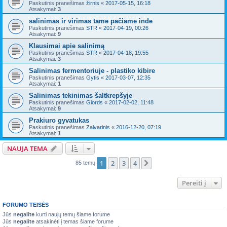
Paskutinis pranešimas
žirnis
«
2017-05-15, 16:18
Atsakymai:
3
salinimas ir virimas tame pačiame inde
Paskutinis pranešimas
STR
«
2017-04-19, 00:26
Atsakymai:
9
Klausimai apie salinimą
Paskutinis pranešimas
STR
«
2017-04-18, 19:55
Atsakymai:
3
Salinimas fermentoriuje - plastiko kibire
Paskutinis pranešimas
Gytis
«
2017-03-07, 12:35
Atsakymai:
1
Salinimas tekinimas šaltkrepšyje
Paskutinis pranešimas
Giords
«
2017-02-02, 11:48
Atsakymai:
9
Prakiuro gyvatukas
Paskutinis pranešimas
Zalvarinis
«
2016-12-20, 07:19
Atsakymai:
1
NAUJA TEMA
1
2
3
4
Kitas
85 temų
Pereiti į
FORUMO TEISĖS
Jūs
negalite
kurti naujų temų šiame forume
Jūs
negalite
atsakinėti į temas šiame forume