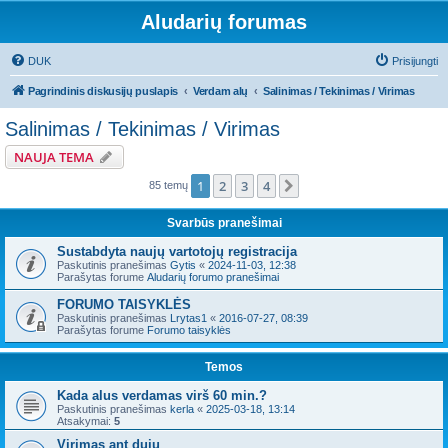
Aludarių forumas
DUK
Prisijungti
Pagrindinis diskusijų puslapis
Verdam alų
Salinimas / Tekinimas / Virimas
Salinimas / Tekinimas / Virimas
NAUJA TEMA
1
2
3
4
Kitas
85 temų
Svarbūs pranešimai
Sustabdyta naujų vartotojų registracija
Paskutinis pranešimas
Gytis
«
2024-11-03, 12:38
Parašytas forume
Aludarių forumo pranešimai
FORUMO TAISYKLĖS
Paskutinis pranešimas
Lrytas1
«
2016-07-27, 08:39
Parašytas forume
Forumo taisyklės
Temos
Kada alus verdamas virš 60 min.?
Paskutinis pranešimas
kerla
«
2025-03-18, 13:14
Atsakymai:
5
Virimas ant dujų