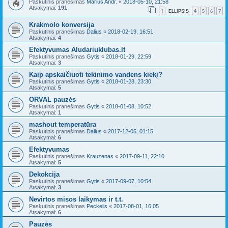
Paskutinis pranešimas
Marius Andr.
«
2018-05-10, 21:58
Atsakymai:
191
1
4
5
6
7
ELLIPSIS
Krakmolo konversija
Paskutinis pranešimas
Dalius
«
2018-02-19, 16:51
Atsakymai:
4
Efektyvumas Aludariuklubas.lt
Paskutinis pranešimas
Gytis
«
2018-01-29, 22:59
Atsakymai:
3
Kaip apskaičiuoti tekinimo vandens kiekį?
Paskutinis pranešimas
Gytis
«
2018-01-28, 23:30
Atsakymai:
5
ORVAL pauzės
Paskutinis pranešimas
Gytis
«
2018-01-08, 10:52
Atsakymai:
1
mashout temperatūra
Paskutinis pranešimas
Dalius
«
2017-12-05, 01:15
Atsakymai:
6
Efektyvumas
Paskutinis pranešimas
Krauzenas
«
2017-09-11, 22:10
Atsakymai:
5
Dekokcija
Paskutinis pranešimas
Gytis
«
2017-09-07, 10:54
Atsakymai:
3
Nevirtos misos laikymas ir t.t.
Paskutinis pranešimas
Peckelis
«
2017-08-01, 16:05
Atsakymai:
6
Pauzės