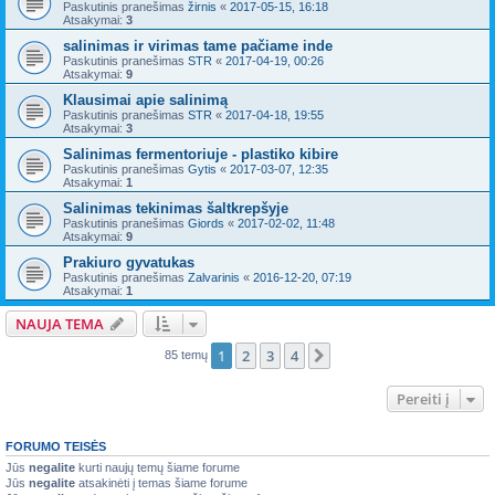
Paskutinis pranešimas
žirnis
«
2017-05-15, 16:18
Atsakymai:
3
salinimas ir virimas tame pačiame inde
Paskutinis pranešimas
STR
«
2017-04-19, 00:26
Atsakymai:
9
Klausimai apie salinimą
Paskutinis pranešimas
STR
«
2017-04-18, 19:55
Atsakymai:
3
Salinimas fermentoriuje - plastiko kibire
Paskutinis pranešimas
Gytis
«
2017-03-07, 12:35
Atsakymai:
1
Salinimas tekinimas šaltkrepšyje
Paskutinis pranešimas
Giords
«
2017-02-02, 11:48
Atsakymai:
9
Prakiuro gyvatukas
Paskutinis pranešimas
Zalvarinis
«
2016-12-20, 07:19
Atsakymai:
1
NAUJA TEMA
1
2
3
4
Kitas
85 temų
Pereiti į
FORUMO TEISĖS
Jūs
negalite
kurti naujų temų šiame forume
Jūs
negalite
atsakinėti į temas šiame forume