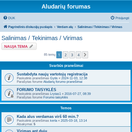
Aludarių forumas
DUK
Prisijungti
Pagrindinis diskusijų puslapis
Verdam alų
Salinimas / Tekinimas / Virimas
Salinimas / Tekinimas / Virimas
NAUJA TEMA
1
2
3
4
Kitas
85 temų
Svarbūs pranešimai
Sustabdyta naujų vartotojų registracija
Paskutinis pranešimas
Gytis
«
2024-11-03, 12:38
Parašytas forume
Aludarių forumo pranešimai
FORUMO TAISYKLĖS
Paskutinis pranešimas
Lrytas1
«
2016-07-27, 08:39
Parašytas forume
Forumo taisyklės
Temos
Kada alus verdamas virš 60 min.?
Paskutinis pranešimas
kerla
«
2025-03-18, 13:14
Atsakymai:
5
Virimas ant dujų