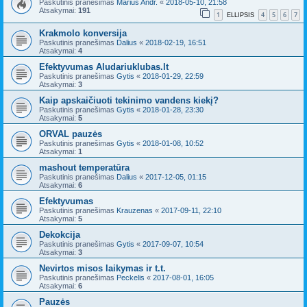
Paskutinis pranešimas
Marius Andr.
«
2018-05-10, 21:58
Atsakymai:
191
1
4
5
6
7
ELLIPSIS
Krakmolo konversija
Paskutinis pranešimas
Dalius
«
2018-02-19, 16:51
Atsakymai:
4
Efektyvumas Aludariuklubas.lt
Paskutinis pranešimas
Gytis
«
2018-01-29, 22:59
Atsakymai:
3
Kaip apskaičiuoti tekinimo vandens kiekį?
Paskutinis pranešimas
Gytis
«
2018-01-28, 23:30
Atsakymai:
5
ORVAL pauzės
Paskutinis pranešimas
Gytis
«
2018-01-08, 10:52
Atsakymai:
1
mashout temperatūra
Paskutinis pranešimas
Dalius
«
2017-12-05, 01:15
Atsakymai:
6
Efektyvumas
Paskutinis pranešimas
Krauzenas
«
2017-09-11, 22:10
Atsakymai:
5
Dekokcija
Paskutinis pranešimas
Gytis
«
2017-09-07, 10:54
Atsakymai:
3
Nevirtos misos laikymas ir t.t.
Paskutinis pranešimas
Peckelis
«
2017-08-01, 16:05
Atsakymai:
6
Pauzės