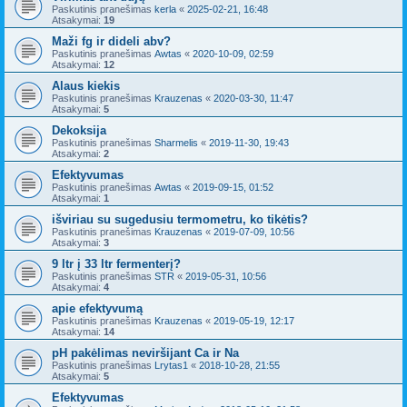
Paskutinis pranešimas
kerla
«
2025-02-21, 16:48
Atsakymai:
19
Maži fg ir dideli abv?
Paskutinis pranešimas
Awtas
«
2020-10-09, 02:59
Atsakymai:
12
Alaus kiekis
Paskutinis pranešimas
Krauzenas
«
2020-03-30, 11:47
Atsakymai:
5
Dekoksija
Paskutinis pranešimas
Sharmelis
«
2019-11-30, 19:43
Atsakymai:
2
Efektyvumas
Paskutinis pranešimas
Awtas
«
2019-09-15, 01:52
Atsakymai:
1
išviriau su sugedusiu termometru, ko tikėtis?
Paskutinis pranešimas
Krauzenas
«
2019-07-09, 10:56
Atsakymai:
3
9 ltr į 33 ltr fermenterį?
Paskutinis pranešimas
STR
«
2019-05-31, 10:56
Atsakymai:
4
apie efektyvumą
Paskutinis pranešimas
Krauzenas
«
2019-05-19, 12:17
Atsakymai:
14
pH pakėlimas neviršijant Ca ir Na
Paskutinis pranešimas
Lrytas1
«
2018-10-28, 21:55
Atsakymai:
5
Efektyvumas