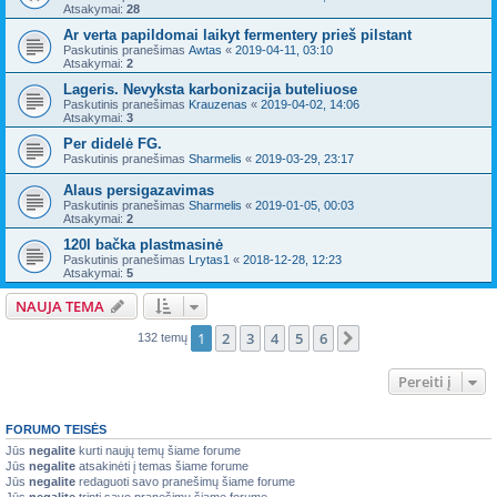
Atsakymai:
28
Ar verta papildomai laikyt fermentery prieš pilstant
Paskutinis pranešimas
Awtas
«
2019-04-11, 03:10
Atsakymai:
2
Lageris. Nevyksta karbonizacija buteliuose
Paskutinis pranešimas
Krauzenas
«
2019-04-02, 14:06
Atsakymai:
3
Per didelė FG.
Paskutinis pranešimas
Sharmelis
«
2019-03-29, 23:17
Alaus persigazavimas
Paskutinis pranešimas
Sharmelis
«
2019-01-05, 00:03
Atsakymai:
2
120l bačka plastmasinė
Paskutinis pranešimas
Lrytas1
«
2018-12-28, 12:23
Atsakymai:
5
NAUJA TEMA
1
2
3
4
5
6
Kitas
132 temų
Pereiti į
FORUMO TEISĖS
Jūs
negalite
kurti naujų temų šiame forume
Jūs
negalite
atsakinėti į temas šiame forume
Jūs
negalite
redaguoti savo pranešimų šiame forume