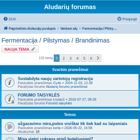
Aludarių forumas
DUK
Prisijungti
Pagrindinis diskusijų puslapis
Verdam alų
Fermentacija / Pilstymas / Brandinimas
Fermentacija / Pilstymas / Brandinimas
NAUJA TEMA
1
2
3
4
5
6
Kitas
132 temų
Svarbūs pranešimai
Sustabdyta naujų vartotojų registracija
Paskutinis pranešimas
Gytis
«
2024-11-03, 12:38
Parašytas forume
Aludarių forumo pranešimai
FORUMO TAISYKLĖS
Paskutinis pranešimas
Lrytas1
«
2016-07-27, 08:39
Parašytas forume
Forumo taisyklės
Temos
užgazavimo nėra,putos visiškai tik tiek kad su laipsniais
Paskutinis pranešimas
kerla
«
2026-05-22, 16:58
Atsakymai:
18
Misa vietoj cukraus prieš buteliuojant?