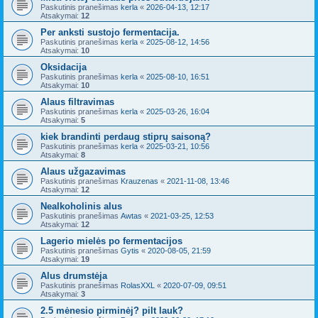
Paskutinis pranešimas
kerla
«
2026-04-13, 12:17
Atsakymai:
12
Per anksti sustojo fermentacija.
Paskutinis pranešimas
kerla
«
2025-08-12, 14:56
Atsakymai:
10
Oksidacija
Paskutinis pranešimas
kerla
«
2025-08-10, 16:51
Atsakymai:
10
Alaus filtravimas
Paskutinis pranešimas
kerla
«
2025-03-26, 16:04
Atsakymai:
5
kiek brandinti perdaug stiprų saisoną?
Paskutinis pranešimas
kerla
«
2025-03-21, 10:56
Atsakymai:
8
Alaus užgazavimas
Paskutinis pranešimas
Krauzenas
«
2021-11-08, 13:46
Atsakymai:
12
Nealkoholinis alus
Paskutinis pranešimas
Awtas
«
2021-03-25, 12:53
Atsakymai:
12
Lagerio mielės po fermentacijos
Paskutinis pranešimas
Gytis
«
2020-08-05, 21:59
Atsakymai:
19
Alus drumstėja
Paskutinis pranešimas
RolasXXL
«
2020-07-09, 09:51
Atsakymai:
3
2.5 mėnesio pirminėj? pilt lauk?