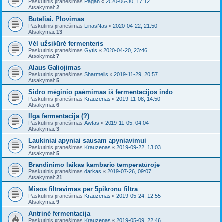
Paskutinis pranešimas
Pagan
«
2020-06-30, 17:12
Atsakymai:
2
Buteliai. Plovimas
Paskutinis pranešimas
LinasNas
«
2020-04-22, 21:50
Atsakymai:
13
Vėl užsikūrė fermenteris
Paskutinis pranešimas
Gytis
«
2020-04-20, 23:46
Atsakymai:
7
Alaus Galiojimas
Paskutinis pranešimas
Sharmelis
«
2019-11-29, 20:57
Atsakymai:
5
Sidro mėginio paėmimas iš fermentacijos indo
Paskutinis pranešimas
Krauzenas
«
2019-11-08, 14:50
Atsakymai:
6
Ilga fermentacija (?)
Paskutinis pranešimas
Awtas
«
2019-11-05, 04:04
Atsakymai:
3
Laukiniai apyniai sausam apyniavimui
Paskutinis pranešimas
Krauzenas
«
2019-09-22, 13:03
Atsakymai:
5
Brandinimo laikas kambario temperatūroje
Paskutinis pranešimas
darkas
«
2019-07-26, 09:07
Atsakymai:
21
Misos filtravimas per 5pikronu filtra
Paskutinis pranešimas
Krauzenas
«
2019-05-24, 12:55
Atsakymai:
9
Antrinė fermentacija
Paskutinis pranešimas
Krauzenas
«
2019-05-09, 22:46