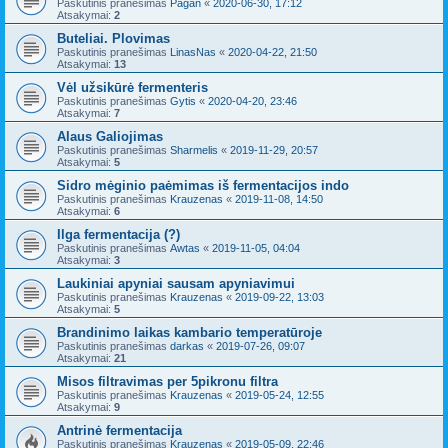
Paskutinis pranešimas
Pagan
«
2020-06-30, 17:12
Atsakymai:
2
Buteliai. Plovimas
Paskutinis pranešimas
LinasNas
«
2020-04-22, 21:50
Atsakymai:
13
Vėl užsikūrė fermenteris
Paskutinis pranešimas
Gytis
«
2020-04-20, 23:46
Atsakymai:
7
Alaus Galiojimas
Paskutinis pranešimas
Sharmelis
«
2019-11-29, 20:57
Atsakymai:
5
Sidro mėginio paėmimas iš fermentacijos indo
Paskutinis pranešimas
Krauzenas
«
2019-11-08, 14:50
Atsakymai:
6
Ilga fermentacija (?)
Paskutinis pranešimas
Awtas
«
2019-11-05, 04:04
Atsakymai:
3
Laukiniai apyniai sausam apyniavimui
Paskutinis pranešimas
Krauzenas
«
2019-09-22, 13:03
Atsakymai:
5
Brandinimo laikas kambario temperatūroje
Paskutinis pranešimas
darkas
«
2019-07-26, 09:07
Atsakymai:
21
Misos filtravimas per 5pikronu filtra
Paskutinis pranešimas
Krauzenas
«
2019-05-24, 12:55
Atsakymai:
9
Antrinė fermentacija
Paskutinis pranešimas
Krauzenas
«
2019-05-09, 22:46