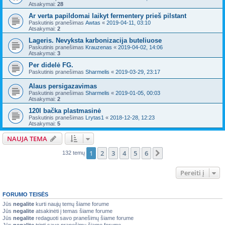
Atsakymai:
28
Ar verta papildomai laikyt fermentery prieš pilstant
Paskutinis pranešimas
Awtas
«
2019-04-11, 03:10
Atsakymai:
2
Lageris. Nevyksta karbonizacija buteliuose
Paskutinis pranešimas
Krauzenas
«
2019-04-02, 14:06
Atsakymai:
3
Per didelė FG.
Paskutinis pranešimas
Sharmelis
«
2019-03-29, 23:17
Alaus persigazavimas
Paskutinis pranešimas
Sharmelis
«
2019-01-05, 00:03
Atsakymai:
2
120l bačka plastmasinė
Paskutinis pranešimas
Lrytas1
«
2018-12-28, 12:23
Atsakymai:
5
NAUJA TEMA
1
2
3
4
5
6
Kitas
132 temų
Pereiti į
FORUMO TEISĖS
Jūs
negalite
kurti naujų temų šiame forume
Jūs
negalite
atsakinėti į temas šiame forume
Jūs
negalite
redaguoti savo pranešimų šiame forume