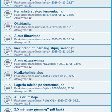
Paskutinis pranešimas
kerla
«
2026-04-13, 12:17
Atsakymai:
12
Per anksti sustojo fermentacija.
Paskutinis pranešimas
kerla
«
2025-08-12, 14:56
Atsakymai:
10
Oksidacija
Paskutinis pranešimas
kerla
«
2025-08-10, 16:51
Atsakymai:
10
Alaus filtravimas
Paskutinis pranešimas
kerla
«
2025-03-26, 16:04
Atsakymai:
5
kiek brandinti perdaug stiprų saisoną?
Paskutinis pranešimas
kerla
«
2025-03-21, 10:56
Atsakymai:
8
Alaus užgazavimas
Paskutinis pranešimas
Krauzenas
«
2021-11-08, 13:46
Atsakymai:
12
Nealkoholinis alus
Paskutinis pranešimas
Awtas
«
2021-03-25, 12:53
Atsakymai:
12
Lagerio mielės po fermentacijos
Paskutinis pranešimas
Gytis
«
2020-08-05, 21:59
Atsakymai:
19
Alus drumstėja
Paskutinis pranešimas
RolasXXL
«
2020-07-09, 09:51
Atsakymai:
3
2.5 mėnesio pirminėj? pilt lauk?