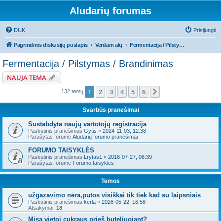
Aludarių forumas
DUK
Prisijungti
Pagrindinis diskusijų puslapis
Verdam alų
Fermentacija / Pilstymas / Brandinimas
Fermentacija / Pilstymas / Brandinimas
NAUJA TEMA
1
2
3
4
5
6
Kitas
132 temų
Svarbūs pranešimai
Sustabdyta naujų vartotojų registracija
Paskutinis pranešimas
Gytis
«
2024-11-03, 12:38
Parašytas forume
Aludarių forumo pranešimai
FORUMO TAISYKLĖS
Paskutinis pranešimas
Lrytas1
«
2016-07-27, 08:39
Parašytas forume
Forumo taisyklės
Temos
užgazavimo nėra,putos visiškai tik tiek kad su laipsniais
Paskutinis pranešimas
kerla
«
2026-05-22, 16:58
Atsakymai:
18
Misa vietoj cukraus prieš buteliuojant?