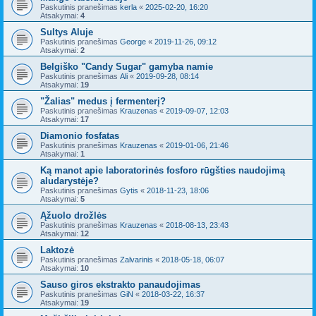
Paskutinis pranešimas
kerla
«
2025-02-20, 16:20
Atsakymai:
4
Sultys Aluje
Paskutinis pranešimas
George
«
2019-11-26, 09:12
Atsakymai:
2
Belgiško "Candy Sugar" gamyba namie
Paskutinis pranešimas
Ali
«
2019-09-28, 08:14
Atsakymai:
19
"Žalias" medus į fermenterį?
Paskutinis pranešimas
Krauzenas
«
2019-09-07, 12:03
Atsakymai:
17
Diamonio fosfatas
Paskutinis pranešimas
Krauzenas
«
2019-01-06, 21:46
Atsakymai:
1
Ką manot apie laboratorinės fosforo rūgšties naudojimą
aludarystėje?
Paskutinis pranešimas
Gytis
«
2018-11-23, 18:06
Atsakymai:
5
Ąžuolo drožlės
Paskutinis pranešimas
Krauzenas
«
2018-08-13, 23:43
Atsakymai:
12
Laktozė
Paskutinis pranešimas
Zalvarinis
«
2018-05-18, 06:07
Atsakymai:
10
Sauso giros ekstrakto panaudojimas
Paskutinis pranešimas
GiN
«
2018-03-22, 16:37
Atsakymai:
19