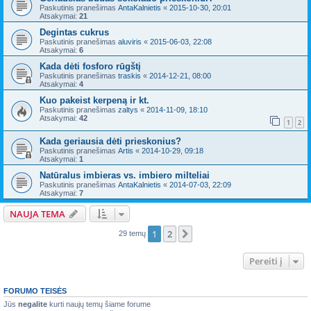
Paskutinis pranešimas
AntaKalnietis
«
2015-10-30, 20:01
Atsakymai:
21
Degintas cukrus
Paskutinis pranešimas
aluviris
«
2015-06-03, 22:08
Atsakymai:
6
Kada dėti fosforo rūgštį
Paskutinis pranešimas
traskis
«
2014-12-21, 08:00
Atsakymai:
4
Kuo pakeist kerpeną ir kt.
Paskutinis pranešimas
zaltys
«
2014-11-09, 18:10
Atsakymai:
42
1
2
Kada geriausia dėti prieskonius?
Paskutinis pranešimas
Artis
«
2014-10-29, 09:18
Atsakymai:
1
Natūralus imbieras vs. imbiero milteliai
Paskutinis pranešimas
AntaKalnietis
«
2014-07-03, 22:09
Atsakymai:
7
NAUJA TEMA
1
2
Kitas
29 temų
Pereiti į
FORUMO TEISĖS
Jūs
negalite
kurti naujų temų šiame forume