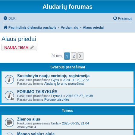
Aludarių forumas
DUK
Prisijungti
Pagrindinis diskusijų puslapis
Verdam alų
Alaus priedai
Alaus priedai
NAUJA TEMA
1
2
Kitas
29 temų
Svarbūs pranešimai
Sustabdyta naujų vartotojų registracija
Paskutinis pranešimas
Gytis
«
2024-11-03, 12:38
Parašytas forume
Aludarių forumo pranešimai
FORUMO TAISYKLĖS
Paskutinis pranešimas
Lrytas1
«
2016-07-27, 08:39
Parašytas forume
Forumo taisyklės
Temos
Žiemos alus
Paskutinis pranešimas
kerla
«
2025-08-25, 21:04
Atsakymai:
4
Mango vaisius aluje