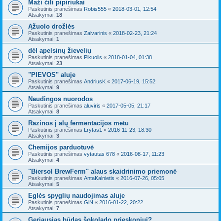
Maži čili pipiriukai
Paskutinis pranešimas
Robis555
«
2018-03-01, 12:54
Atsakymai:
18
Ąžuolo drožlės
Paskutinis pranešimas
Zalvarinis
«
2018-02-23, 21:24
Atsakymai:
1
dėl apelsinų žievelių
Paskutinis pranešimas
Pikuolis
«
2018-01-04, 01:38
Atsakymai:
23
"PIEVOS" aluje
Paskutinis pranešimas
AndriusK
«
2017-06-19, 15:52
Atsakymai:
9
Naudingos nuorodos
Paskutinis pranešimas
aluviris
«
2017-05-05, 21:17
Atsakymai:
8
Razinos į alų fermentacijos metu
Paskutinis pranešimas
Lrytas1
«
2016-11-23, 18:30
Atsakymai:
3
Chemijos parduotuvė
Paskutinis pranešimas
vytautas 678
«
2016-08-17, 11:23
Atsakymai:
4
"Biersol BrewFerm" alaus skaidrinimo priemonė
Paskutinis pranešimas
AntaKalnietis
«
2016-07-26, 05:05
Atsakymai:
5
Eglės spyglių naudojimas aluje
Paskutinis pranešimas
GiN
«
2016-01-22, 20:22
Atsakymai:
7
Geriausias būdas šokolado prieskoniui?