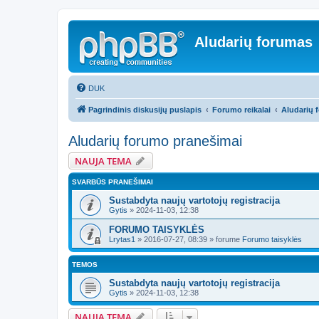
Aludarių forumas
DUK
Pagrindinis diskusijų puslapis
Forumo reikalai
Aludarių 
Aludarių forumo pranešimai
NAUJA TEMA
SVARBŪS PRANEŠIMAI
Sustabdyta naujų vartotojų registracija
Gytis
»
2024-11-03, 12:38
FORUMO TAISYKLĖS
Lrytas1
»
2016-07-27, 08:39
» forume
Forumo taisyklės
TEMOS
Sustabdyta naujų vartotojų registracija
Gytis
»
2024-11-03, 12:38
NAUJA TEMA