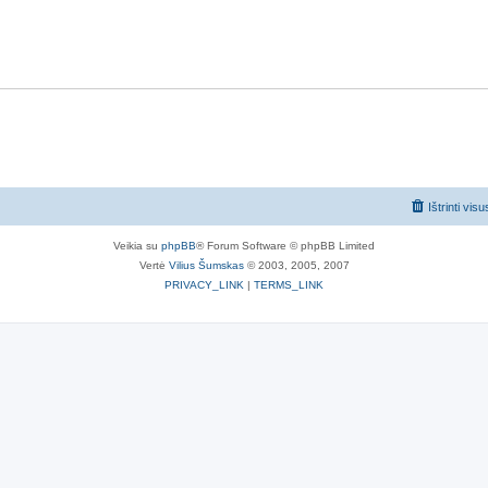
Ištrinti vis
Veikia su
phpBB
® Forum Software © phpBB Limited
Vertė
Vilius Šumskas
© 2003, 2005, 2007
PRIVACY_LINK
|
TERMS_LINK