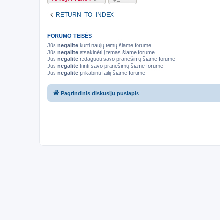
RETURN_TO_INDEX
FORUMO TEISĖS
Jūs
negalite
kurti naujų temų šiame forume
Jūs
negalite
atsakinėti į temas šiame forume
Jūs
negalite
redaguoti savo pranešimų šiame forume
Jūs
negalite
trinti savo pranešimų šiame forume
Jūs
negalite
prikabinti failų šiame forume
Pagrindinis diskusijų puslapis