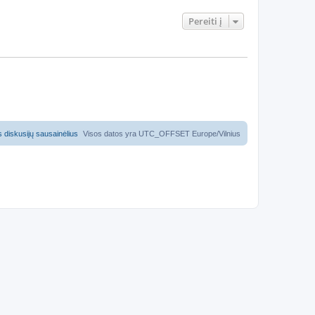
Pereiti į
us diskusijų sausainėlius
Visos datos yra UTC_OFFSET Europe/Vilnius