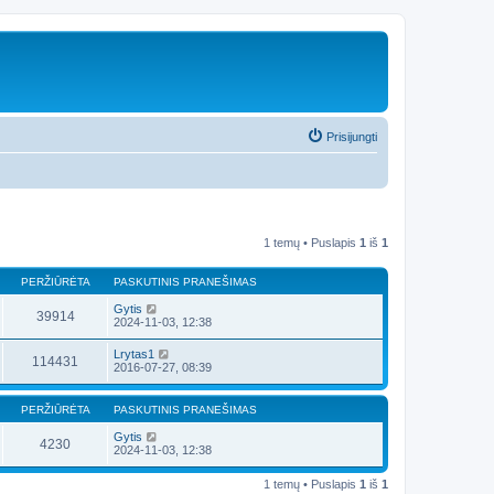
Prisijungti
1 temų • Puslapis
1
iš
1
PERŽIŪRĖTA
PASKUTINIS PRANEŠIMAS
Gytis
39914
2024-11-03, 12:38
Lrytas1
114431
2016-07-27, 08:39
PERŽIŪRĖTA
PASKUTINIS PRANEŠIMAS
Gytis
4230
2024-11-03, 12:38
1 temų • Puslapis
1
iš
1