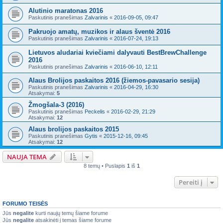
Alutinio maratonas 2016
Paskutinis pranešimas
Zalvarinis
«
2016-09-05, 09:47
Pakruojo amatų, muzikos ir alaus šventė 2016
Paskutinis pranešimas
Zalvarinis
«
2016-07-24, 19:13
Lietuvos aludariai kviečiami dalyvauti BestBrewChallenge
2016
Paskutinis pranešimas
Zalvarinis
«
2016-06-10, 12:11
Alaus Brolijos paskaitos 2016 (žiemos-pavasario sesija)
Paskutinis pranešimas
Zalvarinis
«
2016-04-29, 16:30
Atsakymai:
5
Žmogšala-3 (2016)
Paskutinis pranešimas
Peckelis
«
2016-02-29, 21:29
Atsakymai:
12
Alaus brolijos paskaitos 2015
Paskutinis pranešimas
Gytis
«
2015-12-16, 09:45
Atsakymai:
12
NAUJA TEMA
8 temų • Puslapis
1
iš
1
Pereiti į
FORUMO TEISĖS
Jūs
negalite
kurti naujų temų šiame forume
Jūs
negalite
atsakinėti į temas šiame forume