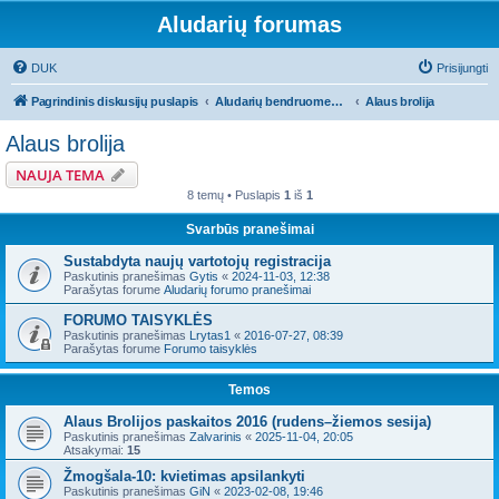
Aludarių forumas
DUK
Prisijungti
Pagrindinis diskusijų puslapis
Aludarių bendruomeniniai reikalai
Alaus brolija
Alaus brolija
NAUJA TEMA
8 temų • Puslapis
1
iš
1
Svarbūs pranešimai
Sustabdyta naujų vartotojų registracija
Paskutinis pranešimas
Gytis
«
2024-11-03, 12:38
Parašytas forume
Aludarių forumo pranešimai
FORUMO TAISYKLĖS
Paskutinis pranešimas
Lrytas1
«
2016-07-27, 08:39
Parašytas forume
Forumo taisyklės
Temos
Alaus Brolijos paskaitos 2016 (rudens–žiemos sesija)
Paskutinis pranešimas
Zalvarinis
«
2025-11-04, 20:05
Atsakymai:
15
Žmogšala-10: kvietimas apsilankyti
Paskutinis pranešimas
GiN
«
2023-02-08, 19:46