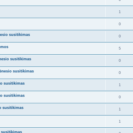
1
0
esio susitikimas
0
temos
5
esio susitikimas
0
ėnesio susitikimas
0
o susitikimas
1
o susitikimas
0
o susitikimas
1
1
 susitikimas