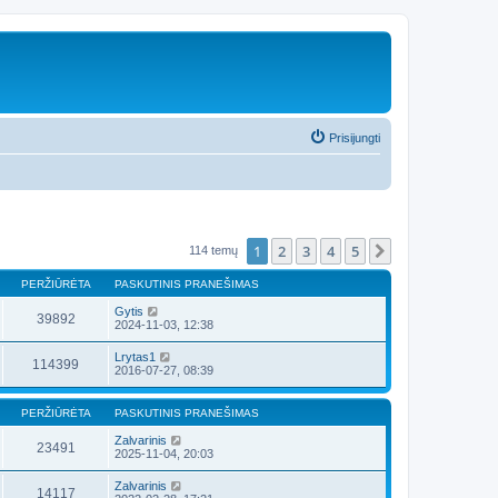
Prisijungti
1
2
3
4
5
Kitas
114 temų
PERŽIŪRĖTA
PASKUTINIS PRANEŠIMAS
Gytis
39892
2024-11-03, 12:38
Lrytas1
114399
2016-07-27, 08:39
PERŽIŪRĖTA
PASKUTINIS PRANEŠIMAS
Zalvarinis
23491
2025-11-04, 20:03
Zalvarinis
14117