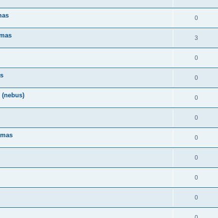
mas
0
imas
3
0
as
0
 (nebus)
0
0
kimas
0
0
0
0
0