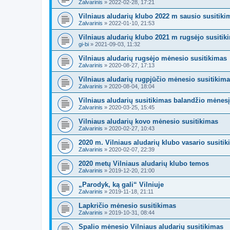
Zalvarinis
»
2022-02-28, 17:21
Vilniaus aludarių klubo 2022 m sausio susitiki
Zalvarinis
»
2022-01-10, 21:53
Vilniaus aludarių klubo 2021 m rugsėjo susitik
gi-bi
»
2021-09-03, 11:32
Vilniaus aludarių rugsėjo mėnesio susitikimas
Zalvarinis
»
2020-08-27, 17:13
Vilniaus aludarių rugpjūčio mėnesio susitikim
Zalvarinis
»
2020-08-04, 18:04
Vilniaus aludarių susitikimas balandžio mėnesį
Zalvarinis
»
2020-03-25, 15:45
Vilniaus aludarių kovo mėnesio susitikimas
Zalvarinis
»
2020-02-27, 10:43
2020 m. Vilniaus aludarių klubo vasario susiti
Zalvarinis
»
2020-02-07, 22:39
2020 metų Vilniaus aludarių klubo temos
Zalvarinis
»
2019-12-20, 21:00
„Parodyk, ką gali“ Vilniuje
Zalvarinis
»
2019-11-18, 21:11
Lapkričio mėnesio susitikimas
Zalvarinis
»
2019-10-31, 08:44
Spalio mėnesio Vilniaus aludarių susitikimas