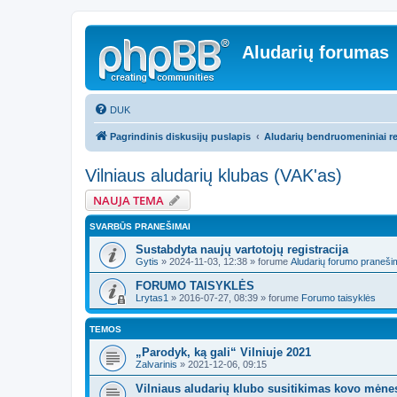
Aludarių forumas
DUK
Pagrindinis diskusijų puslapis
Aludarių bendruomeniniai re
Vilniaus aludarių klubas (VAK'as)
NAUJA TEMA
SVARBŪS PRANEŠIMAI
Sustabdyta naujų vartotojų registracija
Gytis
»
2024-11-03, 12:38
» forume
Aludarių forumo praneši
FORUMO TAISYKLĖS
Lrytas1
»
2016-07-27, 08:39
» forume
Forumo taisyklės
TEMOS
„Parodyk, ką gali“ Vilniuje 2021
Zalvarinis
»
2021-12-06, 09:15
Vilniaus aludarių klubo susitikimas kovo mėne