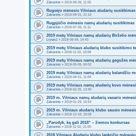
Zalvarinis
»
2019-09-26, 11:55
Rugsėjo mėnesio Vilniaus aludarių susitikimas
Zalvarinis
»
2019-09-01, 21:10
Rugpjūčio mėnesio namų aludarių susitikimas
Zalvarinis
»
2019-07-26, 11:11
2019 metų Vilniaus namų aludarių Birželio mėn
Lrytas1
»
2019-06-04, 14:43
2019 metų Vilniaus aludarių klubo susitikimo 
Zalvarinis
»
2018-11-02, 10:08
2019 metų Vilniaus namų aludarių gegužės mėn
Zalvarinis
»
2019-05-09, 00:02
2019 metų Vilniaus namų aludarių balandžio m
Zalvarinis
»
2019-04-01, 11:09
2019 metų Vilniaus namų aludarių kovo mėnesi
Zalvarinis
»
2019-02-25, 13:40
2019 m. Vilniaus namų aludarių vasario mėnesi
Zalvarinis
»
2019-01-29, 10:54
2019 m. Vilniaus aludarių klubo sausio mėnesi
Zalvarinis
»
2018-12-18, 19:09
„Parodyk, ką gali 2018“ – žiemos konkursas
Zalvarinis
»
2018-11-02, 21:00
2018 Vilniaus Aludarių klubo lapkričio mėnesio