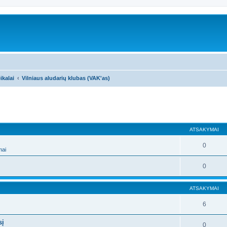
ikalai
Vilniaus aludarių klubas (VAK'as)
ATSAKYMAI
0
mai
0
ATSAKYMAI
6
sį
0