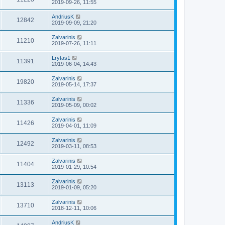
2019-09-26, 11:55
AndriusK
12842
2019-09-09, 21:20
Zalvarinis
11210
2019-07-26, 11:11
Lrytas1
11391
2019-06-04, 14:43
Zalvarinis
19820
2019-05-14, 17:37
Zalvarinis
11336
2019-05-09, 00:02
Zalvarinis
11426
2019-04-01, 11:09
Zalvarinis
12492
2019-03-11, 08:53
Zalvarinis
11404
2019-01-29, 10:54
Zalvarinis
13113
2019-01-09, 05:20
Zalvarinis
13710
2018-12-11, 10:06
AndriusK