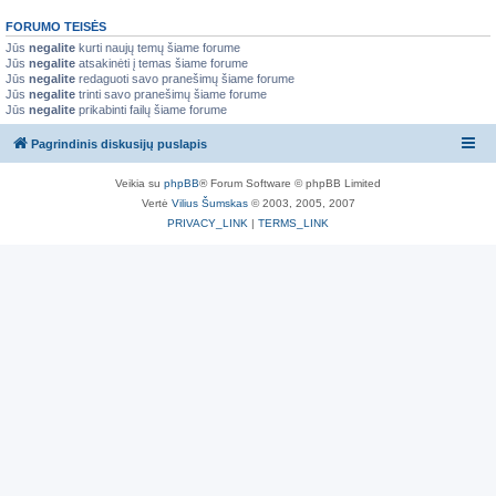
FORUMO TEISĖS
Jūs
negalite
kurti naujų temų šiame forume
Jūs
negalite
atsakinėti į temas šiame forume
Jūs
negalite
redaguoti savo pranešimų šiame forume
Jūs
negalite
trinti savo pranešimų šiame forume
Jūs
negalite
prikabinti failų šiame forume
Pagrindinis diskusijų puslapis
Veikia su
phpBB
® Forum Software © phpBB Limited
Vertė
Vilius Šumskas
© 2003, 2005, 2007
PRIVACY_LINK
|
TERMS_LINK