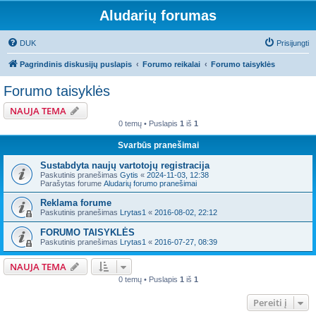
Aludarių forumas
DUK
Prisijungti
Pagrindinis diskusijų puslapis
Forumo reikalai
Forumo taisyklės
Forumo taisyklės
NAUJA TEMA
0 temų • Puslapis
1
iš
1
Svarbūs pranešimai
Sustabdyta naujų vartotojų registracija
Paskutinis pranešimas
Gytis
«
2024-11-03, 12:38
Parašytas forume
Aludarių forumo pranešimai
Reklama forume
Paskutinis pranešimas
Lrytas1
«
2016-08-02, 22:12
FORUMO TAISYKLĖS
Paskutinis pranešimas
Lrytas1
«
2016-07-27, 08:39
NAUJA TEMA
0 temų • Puslapis
1
iš
1
Pereiti į