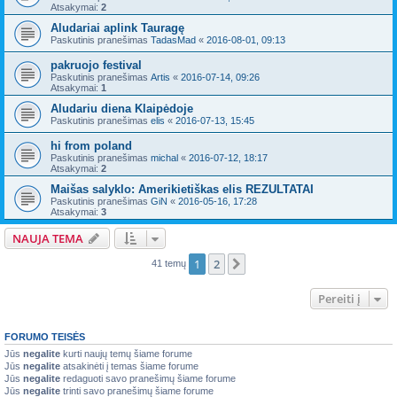
Atsakymai:
2
Aludariai aplink Tauragę
Paskutinis pranešimas
TadasMad
«
2016-08-01, 09:13
pakruojo festival
Paskutinis pranešimas
Artis
«
2016-07-14, 09:26
Atsakymai:
1
Aludariu diena Klaipėdoje
Paskutinis pranešimas
elis
«
2016-07-13, 15:45
hi from poland
Paskutinis pranešimas
michal
«
2016-07-12, 18:17
Atsakymai:
2
Maišas salyklo: Amerikietiškas elis REZULTATAI
Paskutinis pranešimas
GiN
«
2016-05-16, 17:28
Atsakymai:
3
NAUJA TEMA
1
2
Kitas
41 temų
Pereiti į
FORUMO TEISĖS
Jūs
negalite
kurti naujų temų šiame forume
Jūs
negalite
atsakinėti į temas šiame forume
Jūs
negalite
redaguoti savo pranešimų šiame forume
Jūs
negalite
trinti savo pranešimų šiame forume