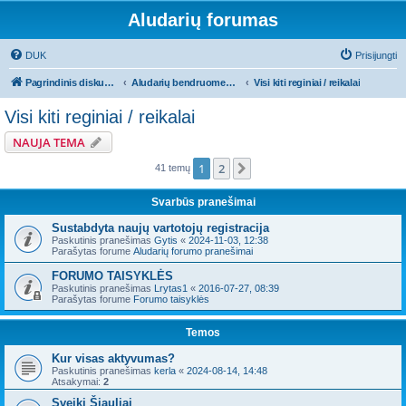
Aludarių forumas
DUK
Prisijungti
Pagrindinis diskusijų puslapis
Aludarių bendruomeniniai reikalai
Visi kiti reginiai / reikalai
Visi kiti reginiai / reikalai
NAUJA TEMA
1
2
Kitas
41 temų
Svarbūs pranešimai
Sustabdyta naujų vartotojų registracija
Paskutinis pranešimas
Gytis
«
2024-11-03, 12:38
Parašytas forume
Aludarių forumo pranešimai
FORUMO TAISYKLĖS
Paskutinis pranešimas
Lrytas1
«
2016-07-27, 08:39
Parašytas forume
Forumo taisyklės
Temos
Kur visas aktyvumas?
Paskutinis pranešimas
kerla
«
2024-08-14, 14:48
Atsakymai:
2
Sveiki Šiauliai