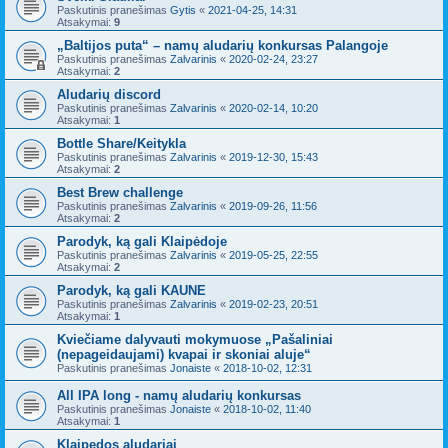
Paskutinis pranešimas
Gytis
«
2021-04-25, 14:31
Atsakymai:
9
„Baltijos puta“ – namų aludarių konkursas Palangoje
Paskutinis pranešimas
Zalvarinis
«
2020-02-24, 23:27
Atsakymai:
2
Aludarių discord
Paskutinis pranešimas
Zalvarinis
«
2020-02-14, 10:20
Atsakymai:
1
Bottle Share/Keitykla
Paskutinis pranešimas
Zalvarinis
«
2019-12-30, 15:43
Atsakymai:
2
Best Brew challenge
Paskutinis pranešimas
Zalvarinis
«
2019-09-26, 11:56
Atsakymai:
2
Parodyk, ką gali Klaipėdoje
Paskutinis pranešimas
Zalvarinis
«
2019-05-25, 22:55
Atsakymai:
2
Parodyk, ką gali KAUNE
Paskutinis pranešimas
Zalvarinis
«
2019-02-23, 20:51
Atsakymai:
1
Kviečiame dalyvauti mokymuose „Pašaliniai
(nepageidaujami) kvapai ir skoniai aluje“
Paskutinis pranešimas
Jonaiste
«
2018-10-02, 12:31
All IPA long - namų aludarių konkursas
Paskutinis pranešimas
Jonaiste
«
2018-10-02, 11:40
Atsakymai:
1
Klaipedos aludariai