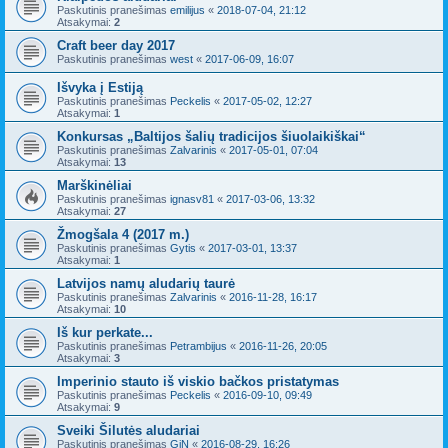
Paskutinis pranešimas
emilijus
«
2018-07-04, 21:12
Atsakymai:
2
Craft beer day 2017
Paskutinis pranešimas
west
«
2017-06-09, 16:07
Išvyka į Estiją
Paskutinis pranešimas
Peckelis
«
2017-05-02, 12:27
Atsakymai:
1
Konkursas „Baltijos šalių tradicijos šiuolaikiškai“
Paskutinis pranešimas
Zalvarinis
«
2017-05-01, 07:04
Atsakymai:
13
Marškinėliai
Paskutinis pranešimas
ignasv81
«
2017-03-06, 13:32
Atsakymai:
27
Žmogšala 4 (2017 m.)
Paskutinis pranešimas
Gytis
«
2017-03-01, 13:37
Atsakymai:
1
Latvijos namų aludarių taurė
Paskutinis pranešimas
Zalvarinis
«
2016-11-28, 16:17
Atsakymai:
10
Iš kur perkate...
Paskutinis pranešimas
Petrambijus
«
2016-11-26, 20:05
Atsakymai:
3
Imperinio stauto iš viskio bačkos pristatymas
Paskutinis pranešimas
Peckelis
«
2016-09-10, 09:49
Atsakymai:
9
Sveiki Šilutės aludariai
Paskutinis pranešimas
GiN
«
2016-08-29, 16:26