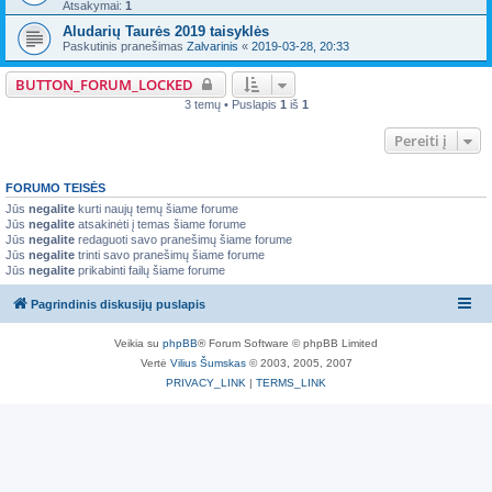
Atsakymai:
1
Aludarių Taurės 2019 taisyklės
Paskutinis pranešimas
Zalvarinis
«
2019-03-28, 20:33
BUTTON_FORUM_LOCKED
3 temų • Puslapis
1
iš
1
Pereiti į
FORUMO TEISĖS
Jūs
negalite
kurti naujų temų šiame forume
Jūs
negalite
atsakinėti į temas šiame forume
Jūs
negalite
redaguoti savo pranešimų šiame forume
Jūs
negalite
trinti savo pranešimų šiame forume
Jūs
negalite
prikabinti failų šiame forume
Pagrindinis diskusijų puslapis
Veikia su
phpBB
® Forum Software © phpBB Limited
Vertė
Vilius Šumskas
© 2003, 2005, 2007
PRIVACY_LINK
|
TERMS_LINK