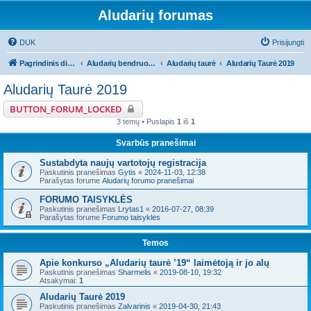
Aludarių forumas
DUK
Prisijungti
Pagrindinis diskusijų puslapis
Aludarių bendruomeniniai reikalai
Aludarių taurė
Aludarių Taurė 2019
Aludarių Taurė 2019
BUTTON_FORUM_LOCKED
3 temų • Puslapis
1
iš
1
Svarbūs pranešimai
Sustabdyta naujų vartotojų registracija
Paskutinis pranešimas
Gytis
«
2024-11-03, 12:38
Parašytas forume
Aludarių forumo pranešimai
FORUMO TAISYKLĖS
Paskutinis pranešimas
Lrytas1
«
2016-07-27, 08:39
Parašytas forume
Forumo taisyklės
Temos
Apie konkurso „Aludarių taurė ’19“ laimėtoją ir jo alų
Paskutinis pranešimas
Sharmelis
«
2019-08-10, 19:32
Atsakymai:
1
Aludarių Taurė 2019
Paskutinis pranešimas
Zalvarinis
«
2019-04-30, 21:43