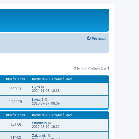
Prisijungti
3 temų • Puslapis
1
iš
1
PERŽIŪRĖTA
PASKUTINIS PRANEŠIMAS
Gytis
39913
2024-11-03, 12:38
Lrytas1
114429
2016-07-27, 08:39
PERŽIŪRĖTA
PASKUTINIS PRANEŠIMAS
Sharmelis
14165
2019-08-10, 19:32
Zalvarinis
11033