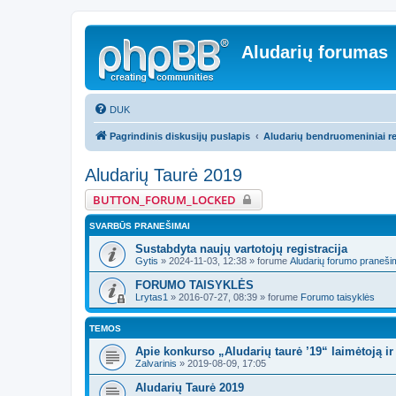
Aludarių forumas
DUK
Pagrindinis diskusijų puslapis
Aludarių bendruomeniniai re
Aludarių Taurė 2019
BUTTON_FORUM_LOCKED
SVARBŪS PRANEŠIMAI
Sustabdyta naujų vartotojų registracija
Gytis
»
2024-11-03, 12:38
» forume
Aludarių forumo praneši
FORUMO TAISYKLĖS
Lrytas1
»
2016-07-27, 08:39
» forume
Forumo taisyklės
TEMOS
Apie konkurso „Aludarių taurė ’19“ laimėtoją ir 
Zalvarinis
»
2019-08-09, 17:05
Aludarių Taurė 2019