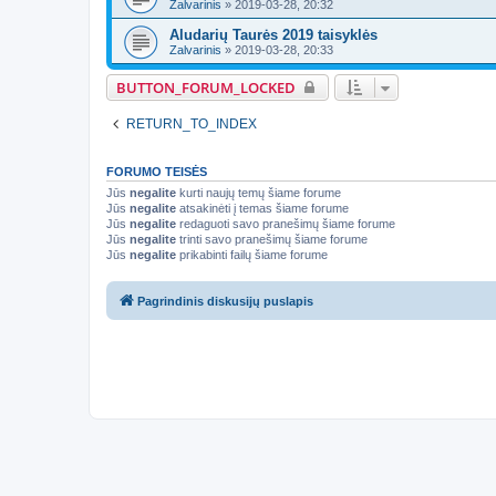
Zalvarinis
»
2019-03-28, 20:32
Aludarių Taurės 2019 taisyklės
Zalvarinis
»
2019-03-28, 20:33
BUTTON_FORUM_LOCKED
RETURN_TO_INDEX
FORUMO TEISĖS
Jūs
negalite
kurti naujų temų šiame forume
Jūs
negalite
atsakinėti į temas šiame forume
Jūs
negalite
redaguoti savo pranešimų šiame forume
Jūs
negalite
trinti savo pranešimų šiame forume
Jūs
negalite
prikabinti failų šiame forume
Pagrindinis diskusijų puslapis