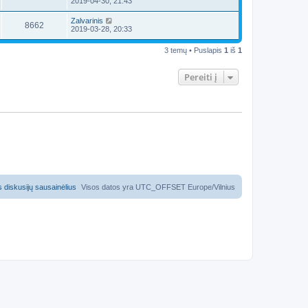
2019-04-30, 21:43
Zalvarinis
8662
2019-03-28, 20:33
3 temų • Puslapis
1
iš
1
Pereiti į
us diskusijų sausainėlius
Visos datos yra UTC_OFFSET Europe/Vilnius