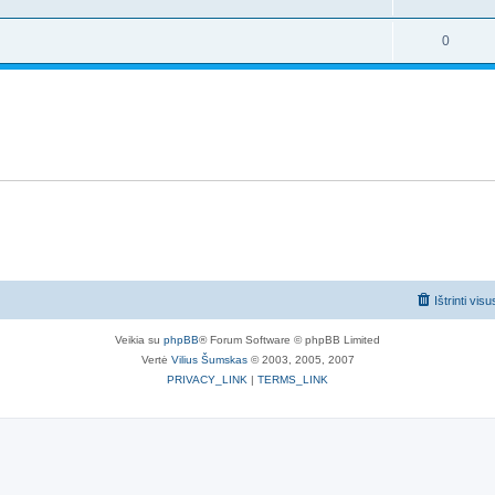
0
Ištrinti vis
Veikia su
phpBB
® Forum Software © phpBB Limited
Vertė
Vilius Šumskas
© 2003, 2005, 2007
PRIVACY_LINK
|
TERMS_LINK