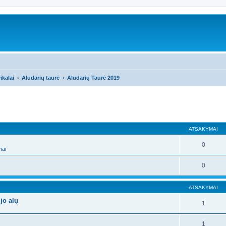
ikalai
Aludarių taurė
Aludarių Taurė 2019
ATSAKYMAI
0
mai
0
ATSAKYMAI
jo alų
1
1