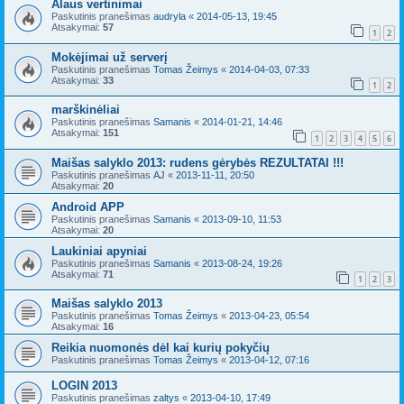
Alaus vertinimai
Paskutinis pranešimas
audryla
«
2014-05-13, 19:45
Atsakymai:
57
1
2
Mokėjimai už serverį
Paskutinis pranešimas
Tomas Žeimys
«
2014-04-03, 07:33
Atsakymai:
33
1
2
marškinėliai
Paskutinis pranešimas
Samanis
«
2014-01-21, 14:46
Atsakymai:
151
1
2
3
4
5
6
Maišas salyklo 2013: rudens gėrybės REZULTATAI !!!
Paskutinis pranešimas
AJ
«
2013-11-11, 20:50
Atsakymai:
20
Android APP
Paskutinis pranešimas
Samanis
«
2013-09-10, 11:53
Atsakymai:
20
Laukiniai apyniai
Paskutinis pranešimas
Samanis
«
2013-08-24, 19:26
Atsakymai:
71
1
2
3
Maišas salyklo 2013
Paskutinis pranešimas
Tomas Žeimys
«
2013-04-23, 05:54
Atsakymai:
16
Reikia nuomonės dėl kai kurių pokyčių
Paskutinis pranešimas
Tomas Žeimys
«
2013-04-12, 07:16
LOGIN 2013
Paskutinis pranešimas
zaltys
«
2013-04-10, 17:49