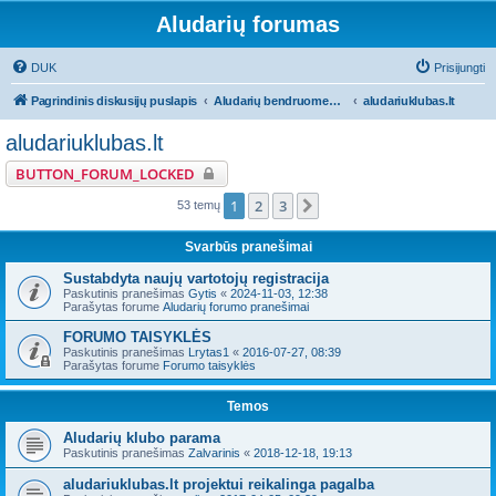
Aludarių forumas
DUK
Prisijungti
Pagrindinis diskusijų puslapis
Aludarių bendruomeniniai reikalai
aludariuklubas.lt
aludariuklubas.lt
BUTTON_FORUM_LOCKED
1
2
3
Kitas
53 temų
Svarbūs pranešimai
Sustabdyta naujų vartotojų registracija
Paskutinis pranešimas
Gytis
«
2024-11-03, 12:38
Parašytas forume
Aludarių forumo pranešimai
FORUMO TAISYKLĖS
Paskutinis pranešimas
Lrytas1
«
2016-07-27, 08:39
Parašytas forume
Forumo taisyklės
Temos
Aludarių klubo parama
Paskutinis pranešimas
Zalvarinis
«
2018-12-18, 19:13
aludariuklubas.lt projektui reikalinga pagalba