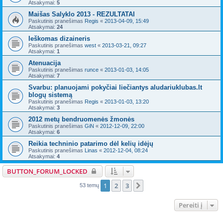
Atsakymai:
5
Maišas Salyklo 2013 - REZULTATAI
Paskutinis pranešimas
Regis
«
2013-04-09, 15:49
Atsakymai:
24
Ieškomas dizaineris
Paskutinis pranešimas
west
«
2013-03-21, 09:27
Atsakymai:
1
Atenuacija
Paskutinis pranešimas
runce
«
2013-01-03, 14:05
Atsakymai:
7
Svarbu: planuojami pokyčiai liečiantys aludariuklubas.lt
blogų sistemą
Paskutinis pranešimas
Regis
«
2013-01-03, 13:20
Atsakymai:
3
2012 metų bendruomenės žmonės
Paskutinis pranešimas
GiN
«
2012-12-09, 22:00
Atsakymai:
6
Reikia techninio patarimo dėl kelių idėjų
Paskutinis pranešimas
Linas
«
2012-12-04, 08:24
Atsakymai:
4
BUTTON_FORUM_LOCKED
1
2
3
Kitas
53 temų
Pereiti į