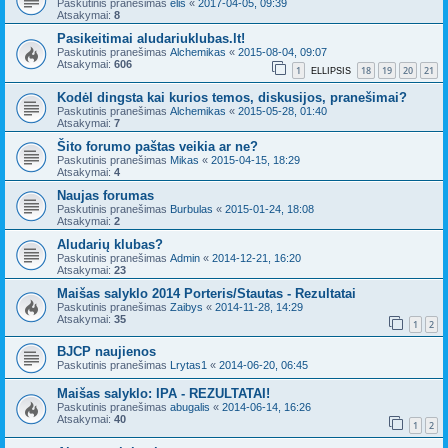
Paskutinis pranešimas
elis
«
2017-04-05, 09:39
Atsakymai:
8
Pasikeitimai aludariuklubas.lt!
Paskutinis pranešimas
Alchemikas
«
2015-08-04, 09:07
Atsakymai:
606
1
18
19
20
21
ELLIPSIS
Kodėl dingsta kai kurios temos, diskusijos, pranešimai?
Paskutinis pranešimas
Alchemikas
«
2015-05-28, 01:40
Atsakymai:
7
Šito forumo paštas veikia ar ne?
Paskutinis pranešimas
Mikas
«
2015-04-15, 18:29
Atsakymai:
4
Naujas forumas
Paskutinis pranešimas
Burbulas
«
2015-01-24, 18:08
Atsakymai:
2
Aludarių klubas?
Paskutinis pranešimas
Admin
«
2014-12-21, 16:20
Atsakymai:
23
Maišas salyklo 2014 Porteris/Stautas - Rezultatai
Paskutinis pranešimas
Zaibys
«
2014-11-28, 14:29
Atsakymai:
35
1
2
BJCP naujienos
Paskutinis pranešimas
Lrytas1
«
2014-06-20, 06:45
Maišas salyklo: IPA - REZULTATAI!
Paskutinis pranešimas
abugalis
«
2014-06-14, 16:26
Atsakymai:
40
1
2