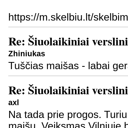
https://m.skelbiu.lt/skelbi
Re: Šiuolaikiniai verslin
Zhiniukas
Tuščias maišas - labai ge
Re: Šiuolaikiniai verslin
axl
Na tada prie progos. Turi
maišų. Veiksmas Vilniuje be