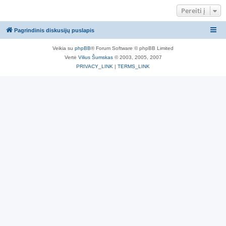
Pereiti į
Pagrindinis diskusijų puslapis
Veikia su
phpBB
® Forum Software © phpBB Limited
Vertė
Vilius Šumskas
© 2003, 2005, 2007
PRIVACY_LINK
|
TERMS_LINK