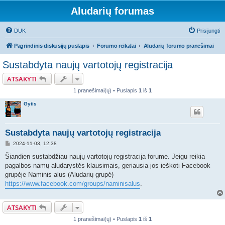
Aludarių forumas
DUK
Prisijungti
Pagrindinis diskusijų puslapis
Forumo reikalai
Aludarių forumo pranešimai
Sustabdyta naujų vartotojų registracija
ATSAKYTI
1 pranešimai(ų) • Puslapis
1
iš
1
Gytis
Sustabdyta naujų vartotojų registracija
S
2024-11-03, 12:38
t
a
Šiandien sustabdžiau naujų vartotojų registracija forume. Jeigu reikia
n
pagalbos namų aludarystės klausimais, geriausia jos ieškoti Facebook
d
a
grupėje Naminis alus (Aludarių grupė)
r
https://www.facebook.com/groups/naminisalus
.
t
i
n
ė
ATSAKYTI
1 pranešimai(ų) • Puslapis
1
iš
1